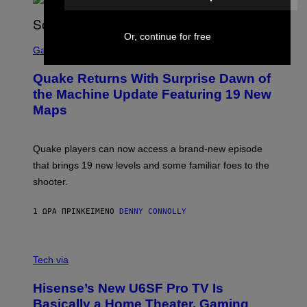
E
R
/
G
Or, continue for free
S
E
C
Gaming
T
R
T
E
Y
Quake Returns With Surprise Dawn of
E
I
N
the Machine Update Featuring 19 New
M
S
A
Maps
H
G
O
E
T
S
:
Quake players can now access a brand-new episode
M
A
that brings 19 new levels and some familiar foes to the
C
shooter.
H
I
N
1 ΏΡΑ ΠΡΙΝ
ΚΕΊΜΕΝΟ
DENNY CONNOLLY
E
G
A
M
V
E
I
Tech via
S
A
/
H
I
Hisense’s New U6SF Pro TV Is
I
D
S
Basically a Home Theater, Gaming
S