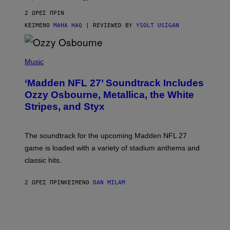
2 ΏΡΕΣ ΠΡΙΝ
ΚΕΊΜΕΝΟ
MAHA HAQ
| REVIEWED BY
YSOLT USIGAN
P
H
Music
O
T
‘Madden NFL 27’ Soundtrack Includes
O
B
Ozzy Osbourne, Metallica, the White
Y
Stripes, and Styx
N
I
C
K
The soundtrack for the upcoming Madden NFL 27
L
A
game is loaded with a variety of stadium anthems and
H
classic hits.
A
M
/
2 ΏΡΕΣ ΠΡΙΝ
ΚΕΊΜΕΝΟ
DAN MILAM
G
E
T
T
Y
I
M