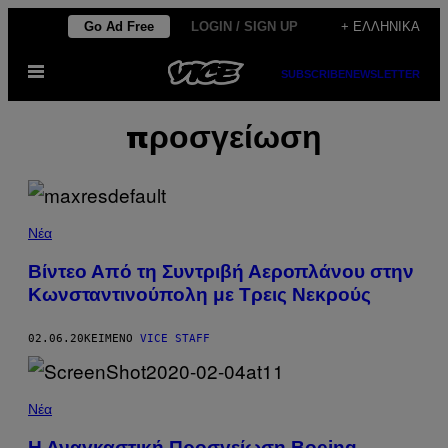
Μετάβαση
Go Ad Free
LOGIN / SIGN UP
+ ΕΛΛΗΝΙΚΆ
στο
Ανοίξτε
περιεχόμενο
SUBSCRIBE
NEWSLETTER
το
μενού
προσγείωση
Νέα
Βίντεο Από τη Συντριβή Αεροπλάνου στην
Κωνσταντινούπολη με Τρεις Νεκρούς
02.06.20
ΚΕΊΜΕΝΟ
VICE STAFF
Νέα
Η Αναγκαστική Προσγείωση Boeing,