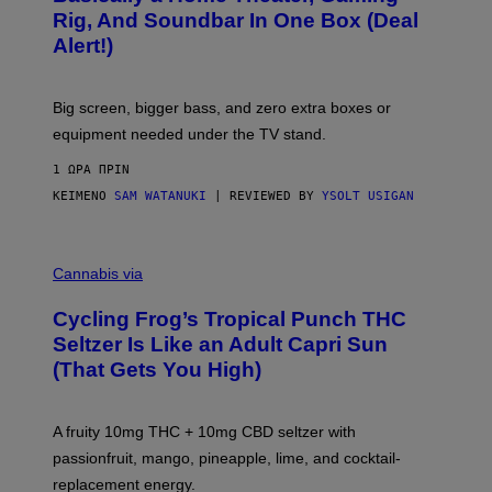
E
O
Rig, And Soundbar In One Box (Deal
N
F
S
Alert!)
T
E
W
A
R
Big screen, bigger bass, and zero extra boxes or
E
equipment needed under the TV stand.
1 ΏΡΑ ΠΡΙΝ
ΚΕΊΜΕΝΟ
SAM WATANUKI
| REVIEWED BY
YSOLT USIGAN
M
A
Cannabis via
H
A
Cycling Frog’s Tropical Punch THC
H
A
Seltzer Is Like an Adult Capri Sun
Q
(That Gets You High)
F
O
R
V
A fruity 10mg THC + 10mg CBD seltzer with
I
C
passionfruit, mango, pineapple, lime, and cocktail-
E
replacement energy.