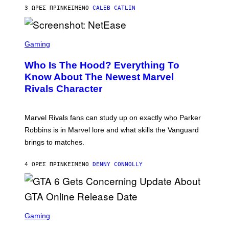
U
N
3 ΏΡΕΣ ΠΡΙΝ
ΚΕΊΜΕΝΟ
CALEB CATLIN
P
I
H
E
O
L
T
S
B
O
C
Gaming
O
B
R
C
A
E
Z
N
Who Is The Hood? Everything To
E
A
K
N
Know About The Newest Marvel
R
/
S
S
N
Rivals Character
H
K
B
O
I
C
T
/
U
:
G
N
Marvel Rivals fans can study up on exactly who Parker
N
E
I
E
T
Robbins is in Marvel lore and what skills the Vanguard
V
T
T
E
brings to matches.
E
Y
R
A
I
S
S
M
A
4 ΏΡΕΣ ΠΡΙΝ
ΚΕΊΜΕΝΟ
DENNY CONNOLLY
E
A
L
G
V
E
I
S
A
F
G
O
S
E
R
C
Gaming
T
V
R
T
E