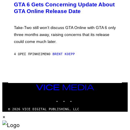
E
Y
GTA 6 Gets Concerning Update About
V
E
I
O
N
M
GTA Online Release Date
)
S
A
H
G
O
E
T
S
Take-Two still won’t discuss GTA Online with GTA 6 only
:
)
three months away, raising concerns that its release
R
O
could come much later.
C
K
S
4 ΏΡΕΣ ΠΡΙΝ
ΚΕΊΜΕΝΟ
BRENT KOEPP
T
A
R
G
A
M
E
VICE
S
MEDIA
INSTAGRAM
TIKTOK
YOUTUBE
© 2026 VICE DIGITAL PUBLISHING, LLC
×