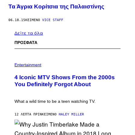
Τα Άγρια Κορίτσια της Παλαιστίνης
06.18.15
ΚΕΊΜΕΝΟ
VICE STAFF
Δείτε τα όλα
ΠΡΟΣΦΑΤΑ
P
H
Entertainment
O
T
4 Iconic MTV Shows From the 2000s
O
:
You Definitely Forgot About
P
E
T
E
What a wild time to be a teen watching TV.
R
K
R
12 ΛΕΠΤΆ ΠΡΙΝ
ΚΕΊΜΕΝΟ
HALEY MILLER
A
M
E
R