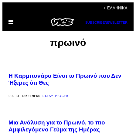
Μετάβαση
+ ΕΛΛΗΝΙΚΆ
στο
Ανοίξτε
περιεχόμενο
SUBSCRIBE
NEWSLETTER
το
μενού
πρωινό
Η Καρμπονάρα Είναι το Πρωινό που Δεν
Ήξερες ότι Θες
09.13.18
ΚΕΊΜΕΝΟ
DAISY MEAGER
Μια Ανάλυση για το Πρωινό, το πιο
Αμφιλεγόμενο Γεύμα της Ημέρας