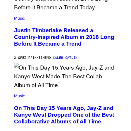
/
G
E
(
T
P
Music
T
H
Y
O
I
Justin Timberlake Released a
T
M
O
Country-Inspired Album in 2018 Long
A
B
G
Before It Became a Trend
Y
E
C
S
H
R
2 ΏΡΕΣ ΠΡΙΝ
ΚΕΊΜΕΝΟ
CALEB CATLIN
I
S
T
O
P
H
E
(
R
P
Music
P
H
O
O
L
On This Day 15 Years Ago, Jay-Z and
T
K
O
Kanye West Dropped One of the Best
/
B
N
Collaborative Albums of All Time
Y
B
D
C
A