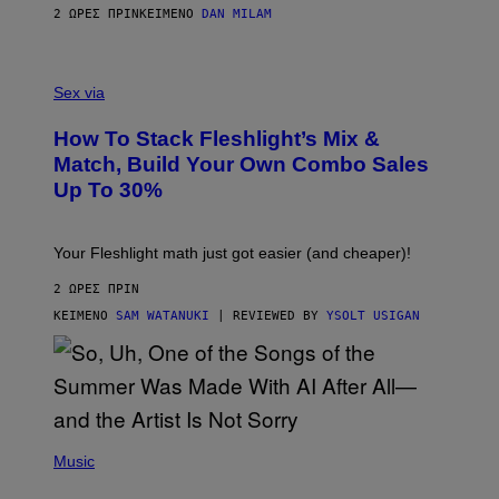
E
2 ΏΡΕΣ ΠΡΙΝ
ΚΕΊΜΕΝΟ
DAN MILAM
S
/
G
F
E
L
Sex via
T
E
T
S
Y
How To Stack Fleshlight’s Mix &
H
I
L
M
Match, Build Your Own Combo Sales
I
A
Up To 30%
G
G
H
E
T
S
Your Fleshlight math just got easier (and cheaper)!
2 ΏΡΕΣ ΠΡΙΝ
ΚΕΊΜΕΝΟ
SAM WATANUKI
| REVIEWED BY
YSOLT USIGAN
(
P
Music
H
O