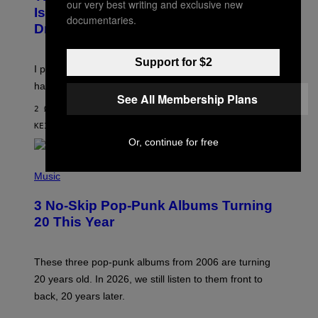
our very best writing and exclusive new
T
E
Is the Nightstand Upgrade Your Play
documentaries.
A
I
Drawer Needs
N
M
U
A
K
G
Support for $2
I
E
I put a lock on my sex drawer. Here’s what actually
F
)
O
happened.
R
See All Membership Plans
V
2 ΏΡΕΣ ΠΡΙΝ
I
C
ΚΕΊΜΕΝΟ
SAM WATANUKI
| REVIEWED BY
YSOLT USIGAN
E
Or, continue for free
P
H
Music
O
T
3 No-Skip Pop-Punk Albums Turning
O
B
20 This Year
Y
S
C
O
These three pop-punk albums from 2006 are turning
T
20 years old. In 2026, we still listen to them front to
T
G
back, 20 years later.
R
I