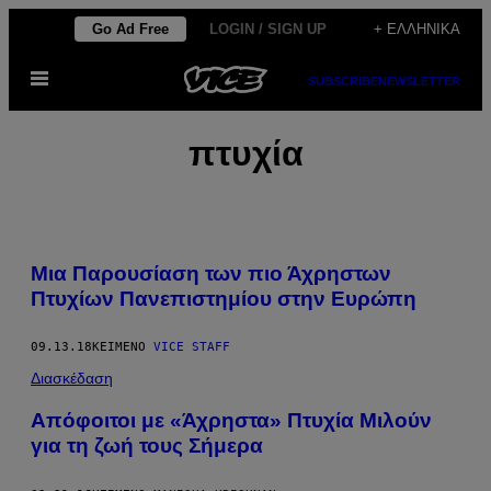
Μετάβαση
Go Ad Free
LOGIN / SIGN UP
+ ΕΛΛΗΝΙΚΆ
στο
Ανοίξτε
περιεχόμενο
SUBSCRIBE
NEWSLETTER
το
μενού
πτυχία
Μια Παρουσίαση των πιο Άχρηστων
Πτυχίων Πανεπιστημίου στην Ευρώπη
09.13.18
ΚΕΊΜΕΝΟ
VICE STAFF
Διασκέδαση
Απόφοιτοι με «Άχρηστα» Πτυχία Μιλούν
για τη ζωή τους Σήμερα