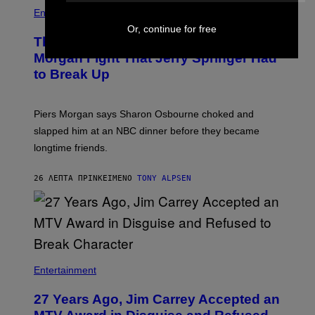
Entertainment
Or, continue for free
The Sharon Osbourne and Piers
Morgan Fight That Jerry Springer Had
to Break Up
Piers Morgan says Sharon Osbourne choked and
slapped him at an NBC dinner before they became
longtime friends.
26 ΛΕΠΤΆ ΠΡΙΝ
ΚΕΊΜΕΝΟ
TONY ALPSEN
Entertainment
27 Years Ago, Jim Carrey Accepted an