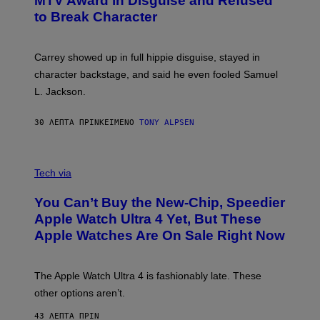
MTV Award in Disguise and Refused
to Break Character
Carrey showed up in full hippie disguise, stayed in
character backstage, and said he even fooled Samuel
L. Jackson.
30 ΛΕΠΤΆ ΠΡΙΝ
ΚΕΊΜΕΝΟ
TONY ALPSEN
A
N
Tech via
O
L
You Can’t Buy the New-Chip, Speedier
D
E
Apple Watch Ultra 4 Yet, But These
R
Apple Watches Are On Sale Right Now
M
O
D
E
The Apple Watch Ultra 4 is fashionably late. These
L
,
other options aren’t.
N
O
43 ΛΕΠΤΆ ΠΡΙΝ