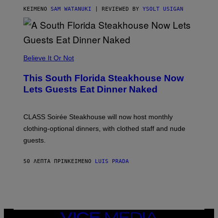
T
T
ΚΕΊΜΕΝΟ
SAM WATANUKI
| REVIEWED BY
YSOLT USIGAN
H
E
A
P
P
L
Believe It Or Not
E
W
A
This South Florida Steakhouse Now
T
Lets Guests Eat Dinner Naked
C
H
U
L
CLASS Soirée Steakhouse will now host monthly
T
R
clothing-optional dinners, with clothed staff and nude
A
4
guests.
50 ΛΕΠΤΆ ΠΡΙΝ
ΚΕΊΜΕΝΟ
LUIS PRADA
VICE