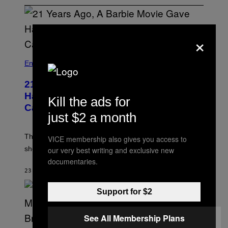
×
Entertainment
21 Years Ago, A Barbie Movie Gave
Harvey Weinstein a Deeply Awkward
Kill the ads for
Cameo
just $2 a month
The producer of ‘My Scene Goes Hollywood’ later said
VICE membership also gives you access to
she was “mortified” that Weinstein appeared in the film.
our very best writing and exclusive new
documentaries.
23 ΛΕΠΤΆ ΠΡΙΝ
ΚΕΊΜΕΝΟ
TONY ALPSEN
Support for $2
See All Membership Plans