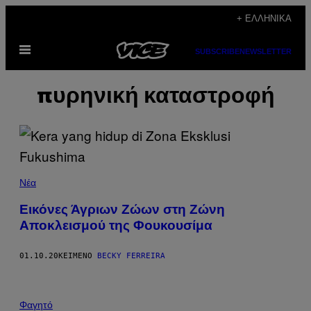
Μετάβαση
+ ΕΛΛΗΝΙΚΆ
στο
Ανοίξτε
περιεχόμενο
SUBSCRIBE
NEWSLETTER
το
μενού
πυρηνική καταστροφή
Νέα
Εικόνες Άγριων Ζώων στη Ζώνη
Αποκλεισμού της Φουκουσίμα
01.10.20
ΚΕΊΜΕΝΟ
BECKY FERREIRA
Φαγητό