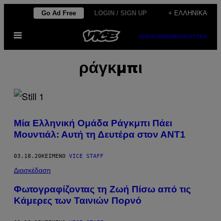
Μετάβαση
Go Ad Free
LOGIN / SIGN UP
+ ΕΛΛΗΝΙΚΆ
στο
Ανοίξτε
περιεχόμενο
SUBSCRIBE
NEWSLETTER
το
μενού
ράγκμπι
Μία Ελληνική Ομάδα Ράγκμπι Πάει
Μουντιάλ: Αυτή τη Δευτέρα στον ΑΝΤ1
03.18.20
ΚΕΊΜΕΝΟ
VICE STAFF
Διασκέδαση
Φωτογραφίζοντας τη Ζωή Πίσω από τις
Κάμερες των Ταινιών Πορνό