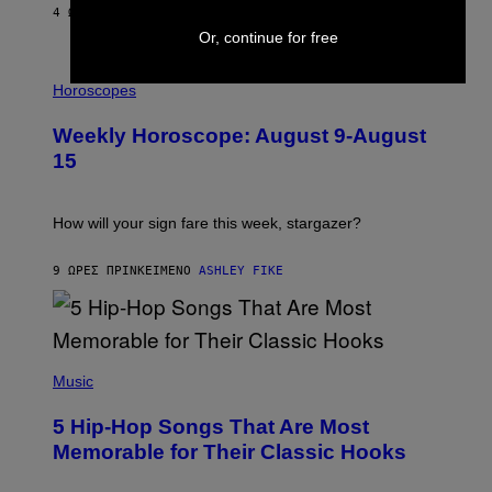
/
4 ΏΡΕΣ ΠΡΙΝ
ΚΕΊΜΕΝΟ
DAN MILAM
G
Or, continue for free
E
T
I
T
L
Horoscopes
Y
L
I
U
M
Weekly Horoscope: August 9-August
S
A
T
G
15
R
E
A
S
T
I
How will your sign fare this week, stargazer?
O
N
B
9 ΏΡΕΣ ΠΡΙΝ
ΚΕΊΜΕΝΟ
ASHLEY FIKE
Y
R
E
E
S
(
A
P
Music
H
O
5 Hip-Hop Songs That Are Most
T
O
Memorable for Their Classic Hooks
B
Y