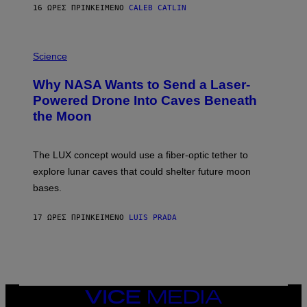
S
16 ΏΡΕΣ ΠΡΙΝ
ΚΕΊΜΕΝΟ
CALEB CATLIN
T
E
V
E
P
G
H
Science
R
O
A
T
Why NASA Wants to Send a Laser-
N
O
I
:
Powered Drone Into Caves Beneath
T
N
the Moon
Z
A
/
S
W
A
I
;
The LUX concept would use a fiber-optic tether to
R
D
E
R
explore lunar caves that could shelter future moon
I
P
M
bases.
I
A
X
G
E
E
17 ΏΡΕΣ ΠΡΙΝ
ΚΕΊΜΕΝΟ
LUIS PRADA
L
)
/
G
E
T
T
Y
I
VICE
M
MEDIA