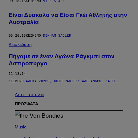
09.18.15
ΚΕΊΜΕΝΟ
VICE STAFF
Είναι Δύσκολο να Είσαι Γκέι Αθλητής στην
Αυστραλία
05.26.15
ΚΕΊΜΕΝΟ
DENHAM SADLER
Διασκέδαση
Πήγαμε σε έναν Αγώνα Ράγκμπι στον
Ασπρόπυργο
11.18.14
ΚΕΊΜΕΝΟ
ΑΛΈΚΑ ΖΟΥΜΉ, ΦΩΤΟΓΡΑΦΊΕΣ: ΑΛΈΞΑΝΔΡΟΣ ΚΑΤΣΉΣ
Δείτε τα όλα
ΠΡΟΣΦΑΤΑ
P
H
Music
O
T