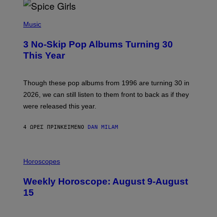
T
H
P
Y
H
Music
/
O
W
T
I
3 No-Skip Pop Albums Turning 30
O
R
B
E
This Year
Y
I
T
M
I
A
M
G
Though these pop albums from 1996 are turning 30 in
R
E
2026, we can still listen to them front to back as if they
O
N
were released this year.
E
Y
/
4 ΏΡΕΣ ΠΡΙΝ
ΚΕΊΜΕΝΟ
DAN MILAM
G
E
T
I
T
L
Horoscopes
Y
L
I
U
M
Weekly Horoscope: August 9-August
S
A
T
G
15
R
E
A
S
T