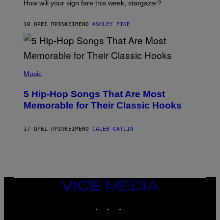
I
How will your sign fare this week, stargazer?
O
N
B
10 ΏΡΕΣ ΠΡΙΝ
ΚΕΊΜΕΝΟ
ASHLEY FIKE
Y
R
E
E
S
(
A
P
Music
H
O
5 Hip-Hop Songs That Are Most
T
O
Memorable for Their Classic Hooks
B
Y
S
17 ΏΡΕΣ ΠΡΙΝ
ΚΕΊΜΕΝΟ
CALEB CATLIN
T
E
V
E
G
R
A
N
VICE
I
MEDIA
T
INSTAGRAM
TIKTOK
YOUTUBE
Z
/