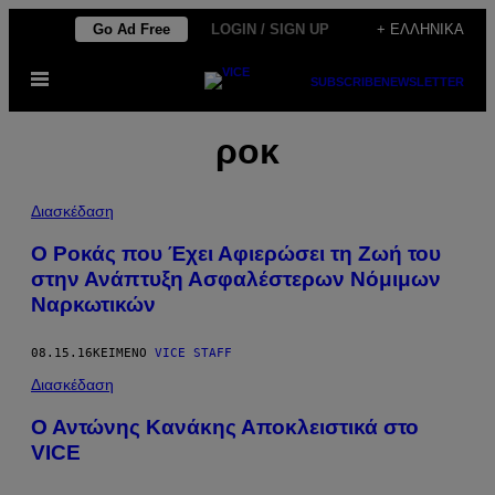
Μετάβαση
Go Ad Free
LOGIN / SIGN UP
+ ΕΛΛΗΝΙΚΆ
στο
Ανοίξτε
περιεχόμενο
SUBSCRIBE
NEWSLETTER
το
μενού
ροκ
Διασκέδαση
Ο Ροκάς που Έχει Αφιερώσει τη Ζωή του
στην Ανάπτυξη Ασφαλέστερων Νόμιμων
Ναρκωτικών
08.15.16
ΚΕΊΜΕΝΟ
VICE STAFF
Διασκέδαση
Ο Αντώνης Κανάκης Αποκλειστικά στο
VICE