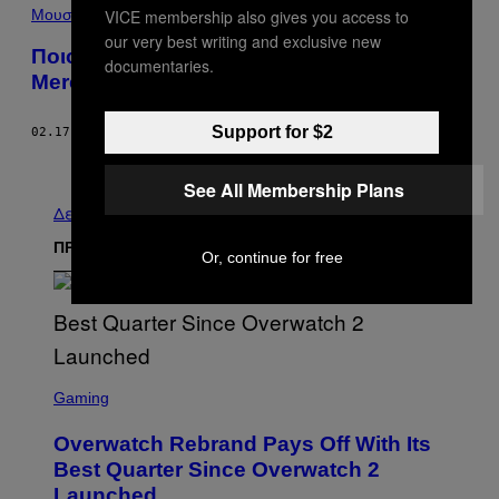
VICE membership also gives you access to
Μουσική
our very best writing and exclusive new
Ποιος Ήταν Τελικά ο Αινιγματικός Freddie
documentaries.
Mercury;
Support for $2
02.17.15
ΚΕΊΜΕΝΟ
ΔΆΦΝΗ ΠΑΣΣΊΣΗ-ΚΟΚΌΤ
Νεότερα
Παλαιά
See All Membership Plans
Δείτε τα όλα
ΠΡΟΣΦΑΤΑ
Or, continue for free
S
C
Gaming
R
E
Overwatch Rebrand Pays Off With Its
E
N
Best Quarter Since Overwatch 2
S
Launched
H