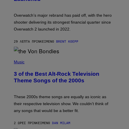
O
T
:
Overwatch’s major rebrand has paid off, with the hero
B
L
shooter delivering its strongest financial quarter since
I
Overwatch 2 launched in 2022.
Z
Z
A
29 ΛΕΠΤΆ ΠΡΙΝ
ΚΕΊΜΕΝΟ
BRENT KOEPP
R
D
P
H
Music
O
T
3 of the Best Alt-Rock Television
O
B
Theme Songs of the 2000s
Y
J
A
M
These 2000s theme songs are equally as iconic as
I
their respective television show. We couldn’t think of
E
M
any songs that would be a better fit.
C
C
A
2 ΏΡΕΣ ΠΡΙΝ
ΚΕΊΜΕΝΟ
DAN MILAM
R