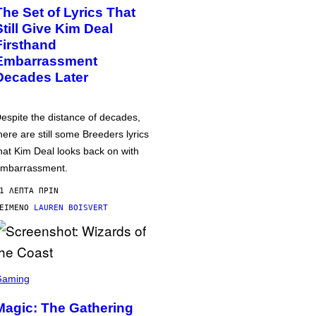
The Set of Lyrics That
Still Give Kim Deal
Firsthand
Embarrassment
Decades Later
espite the distance of decades,
here are still some Breeders lyrics
hat Kim Deal looks back on with
mbarrassment.
1 ΛΕΠΤΆ ΠΡΙΝ
ΕΊΜΕΝΟ
LAUREN BOISVERT
Gaming
Magic: The Gathering