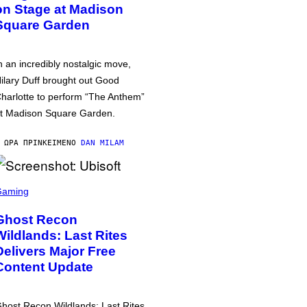
on Stage at Madison
Square Garden
n an incredibly nostalgic move,
ilary Duff brought out Good
harlotte to perform “The Anthem”
t Madison Square Garden.
 ΏΡΑ ΠΡΙΝ
ΚΕΊΜΕΝΟ
DAN MILAM
Gaming
Ghost Recon
Wildlands: Last Rites
Delivers Major Free
Content Update
host Recon Wildlands: Last Rites