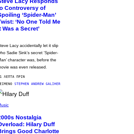
Steve Lacy Responds
to Controversy of
Spoiling ‘Spider-Man’
Twist: ‘No One Told Me
It Was a Secret’
teve Lacy accidentally let it slip
ho Sadie Sink’s secret ‘Spider-
an’ character was, before the
ovie was even released.
1 ΛΕΠΤΆ ΠΡΙΝ
ΕΊΜΕΝΟ
STEPHEN ANDREW GALIHER
usic
2000s Nostalgia
Overload: Hilary Duff
Brings Good Charlotte