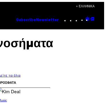
+ ΕΛΛΗΝΙΚΆ
Instagram
TikTok
YouTube
Google
Goog
Subscribe
Newsletter
Discove
Top
Posts
 νοσήματα
είτε τα όλα
ΠΡΟΣΦΑΤΑ
usic