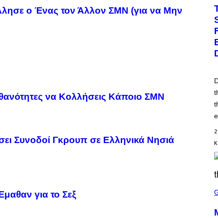
T
λησε ο Ένας τον Άλλον ΣΜΝ (για να Μην
O
B
Y
J
E
F
F
K
R
A
D
V
I
t
Πιθανότητες να Κολλήσεις Κάποιο ΣΜΝ
T
t
Z
/
e
F
I
2
L
σει Συνοδοί Γκρουπ σε Ελληνικά Νησιά
M
Κ
M
A
G
I
C
S
C
μαθαν για το Σεξ
R
E
E