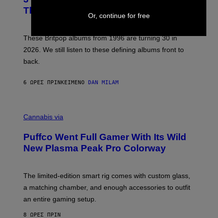
O
N
B
This Year
S
Y
Or, continue for free
)
N
I
E
These Britpop albums from 1996 are turning 30 in
L
2026. We still listen to these defining albums front to
S
V
back.
A
N
I
6 ΏΡΕΣ ΠΡΙΝ
ΚΕΊΜΕΝΟ
DAN MILAM
P
E
R
C
E
O
Cannabis via
N
U
/
R
G
Puffco Went Full Gamer With Its Wild
T
E
E
T
New Plasma Peak Pro Colorway
S
T
Y
Y
O
I
F
M
The limited-edition smart rig comes with custom glass,
P
A
a matching chamber, and enough accessories to outfit
U
G
F
E
an entire gaming setup.
F
S
C
8 ΏΡΕΣ ΠΡΙΝ