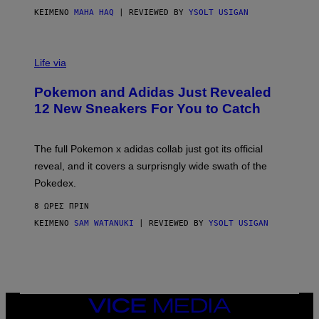
O
ΚΕΊΜΕΝΟ
MAHA HAQ
| REVIEWED BY
YSOLT USIGAN
V
I
Life via
A
P
Pokemon and Adidas Just Revealed
O
K
12 New Sneakers For You to Catch
E
M
O
N
The full Pokemon x adidas collab just got its official
/
reveal, and it covers a surprisngly wide swath of the
A
D
Pokedex.
I
D
8 ΏΡΕΣ ΠΡΙΝ
A
S
ΚΕΊΜΕΝΟ
SAM WATANUKI
| REVIEWED BY
YSOLT USIGAN
/
N
I
N
T
E
N
VICE
D
MEDIA
O