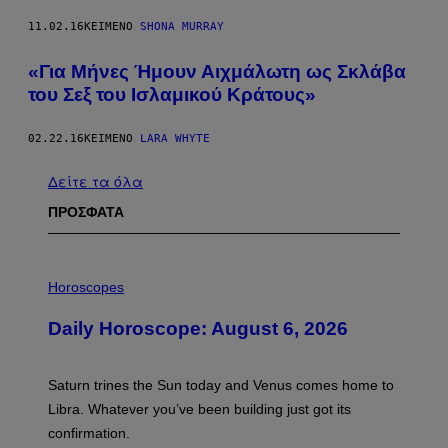
11.02.16
ΚΕΊΜΕΝΟ
SHONA MURRAY
«Για Μήνες Ήμουν Αιχμάλωτη ως Σκλάβα
του Σεξ του Ισλαμικού Κράτους»
02.22.16
ΚΕΊΜΕΝΟ
LARA WHYTE
Δείτε τα όλα
ΠΡΟΣΦΑΤΑ
I
L
Horoscopes
L
U
Daily Horoscope: August 6, 2026
S
T
R
A
Saturn trines the Sun today and Venus comes home to
T
I
Libra. Whatever you’ve been building just got its
O
confirmation.
N