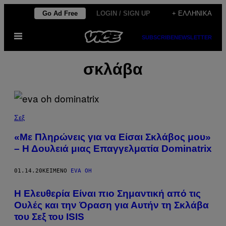
Μετάβαση
Go Ad Free
LOGIN / SIGN UP
+ ΕΛΛΗΝΙΚΆ
στο
Ανοίξτε
περιεχόμενο
SUBSCRIBE
NEWSLETTER
το
μενού
σκλάβα
Σεξ
«Με Πληρώνεις για να Είσαι Σκλάβος μου»
– Η Δουλειά μιας Επαγγελματία Dominatrix
01.14.20
ΚΕΊΜΕΝΟ
EVA OH
Η Ελευθερία Είναι πιο Σημαντική από τις
Ουλές και την Όραση για Αυτήν τη Σκλάβα
του Σεξ του ISIS