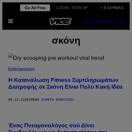
Μετάβαση
Go Ad Free
LOGIN / SIGN UP
+ ΕΛΛΗΝΙΚΆ
στο
Ανοίξτε
περιεχόμενο
SUBSCRIBE
NEWSLETTER
το
μενού
σκόνη
Entertainment
Η Κατανάλωση Fitness Συμπληρωμάτων
Διατροφής σε Σκόνη Είναι Πολύ Κακή Ιδέα
06.13.21
ΚΕΊΜΕΝΟ
ASHWIN RODRIGUES
Ένας Πνευμονολόγος σού Δίνει