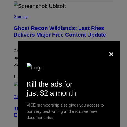
S
C
Gaming
R
E
Ghost Recon Wildlands: Last Rites
E
N
Delivers Major Free Content Update
S
H
O
×
T
Ghost Recon Wildlands: Last Rites is live now and the
:
update is full of new content and gameplay tweaks for
U
B
players to enjoy.
I
S
O
5 ΛΕΠΤΆ ΠΡΙΝ
ΚΕΊΜΕΝΟ
DENNY CONNOLLY
F
Kill the ads for
T
just $2 a month
S
C
Gaming
R
VICE membership also gives you access to
E
1999 Alien Adventure Is Finally
E
our very best writing and exclusive new
N
Coming to Modern Consoles
documentaries.
S
H
O