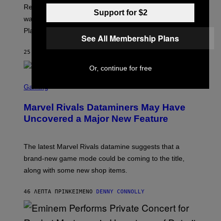
T
Retro gaming fans can now revisit a late 1990s title that
Support for $2
:
was original exclusive to the Japan region during the
A
S
PlayStation 1 era.
C
See All Membership Plans
I
I
25 ΛΕΠΤΆ ΠΡΙΝ
ΚΕΊΜΕΝΟ
DENNY CONNOLLY
Or, continue for free
S
C
Gaming
R
E
Marvel Rivals Dataminers May Have
E
N
Uncovered a Major New Feature
S
H
O
T
The latest Marvel Rivals datamine suggests that a
:
brand-new game mode could be coming to the title,
N
E
along with some new shop items.
T
E
A
46 ΛΕΠΤΆ ΠΡΙΝ
ΚΕΊΜΕΝΟ
DENNY CONNOLLY
S
E
,
M