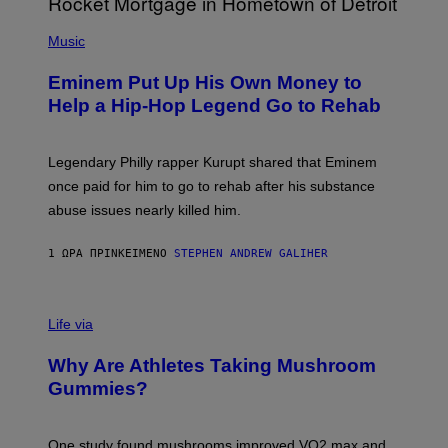
A
P
R
H
Music
V
O
E
T
L
Eminem Put Up His Own Money to
O
B
Help a Hip-Hop Legend Go to Rehab
Y
A
A
R
Legendary Philly rapper Kurupt shared that Eminem
O
once paid for him to go to rehab after his substance
N
J
abuse issues nearly killed him.
.
T
H
1 ΏΡΑ ΠΡΙΝ
ΚΕΊΜΕΝΟ
STEPHEN ANDREW GALIHER
O
R
N
T
Life via
O
N
/
Why Are Athletes Taking Mushroom
G
E
Gummies?
T
T
Y
I
One study found mushrooms improved VO2 max and