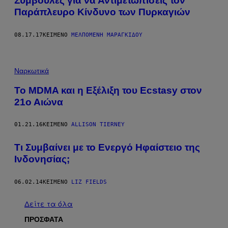
Συμβουλές για να Αντιμετωπίσεις τον
Παράπλευρο Κίνδυνο των Πυρκαγιών
08.17.17
ΚΕΊΜΕΝΟ
ΜΕΛΠΟΜΈΝΗ ΜΑΡΑΓΚΊΔΟΥ
Ναρκωτικά
Το MDMA και η Εξέλιξη του Εcstasy στον
21ο Αιώνα
01.21.16
ΚΕΊΜΕΝΟ
ALLISON TIERNEY
Tι Συμβαίνει με το Ενεργό Ηφαίστειο της
Ινδονησίας;
06.02.14
ΚΕΊΜΕΝΟ
LIZ FIELDS
Δείτε τα όλα
ΠΡΟΣΦΑΤΑ