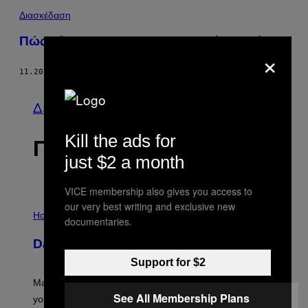
Διασκέδαση
Πώς Είναι να Ζεις Άστεγη για Δέκα Χρόνια;
×
11.20.15
ΚΕΊΜΕΝΟ
HEATHER SEGGEL
Δείτε τα όλα
Kill the ads for
ΠΡΟΣΦΑΤΑ
just $2 a month
VICE membership also gives you access to
I
our very best writing and exclusive new
L
Horoscopes
documentaries.
L
U
Daily Horoscope: August 10, 2026
S
T
Support for $2
R
A
Mars wraps up its time in Gemini tonight. Whatever
T
See All Membership Plans
I
you’ve been moving fast on, today’s the day to actually
O