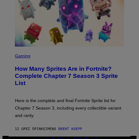
M
E
A
C
G
E
E
R
S
R
)
A
/
G
E
T
S
T
C
Gaming
Y
R
I
E
M
How Many Sprites Are in Fortnite?
E
A
N
G
Complete Chapter 7 Season 3 Sprite
S
E
List
H
S
O
F
T
O
:
R
Here is the complete and final Fortnite Sprite list for
E
L
P
I
Chapter 7 Season 3, including every collectible variant
I
V
and rarity.
C
E
G
N
A
A
12 ΏΡΕΣ ΠΡΙΝ
ΚΕΊΜΕΝΟ
BRENT KOEPP
M
T
E
I
S