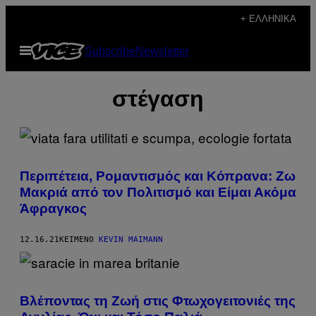
Μετάβαση
+ ΕΛΛΗΝΙΚΆ
στο
Ανοίξτε
Subscribe
Newsletter
περιεχόμενο
το
μενού
στέγαση
Περιπέτεια, Ρομαντισμός και Κόπρανα: Ζω
Μακριά από τον Πολιτισμό και Είμαι Ακόμα
Άφραγκος
12.16.21
ΚΕΊΜΕΝΟ
KEVIN MAIMANN
Βλέποντας τη Ζωή στις Φτωχογειτονιές της