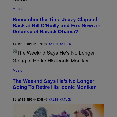
E
(
Z
P
Music
/
H
W
O
I
Remember the Time Jeezy Clapped
T
R
O
Back at Bill O’Reilly and Fox News in
E
B
I
Defense of Barack Obama?
Y
M
T
A
I
G
M
10 ΏΡΕΣ ΠΡΙΝ
ΚΕΊΜΕΝΟ
CALEB CATLIN
E
M
)
O
S
E
N
(
F
P
Music
E
H
L
O
D
The Weeknd Says He’s No Longer
T
E
O
Going To Retire His Iconic Moniker
R
B
/
Y
G
P
E
11 ΏΡΕΣ ΠΡΙΝ
ΚΕΊΜΕΝΟ
CALEB CATLIN
E
T
D
T
R
Y
O
I
B