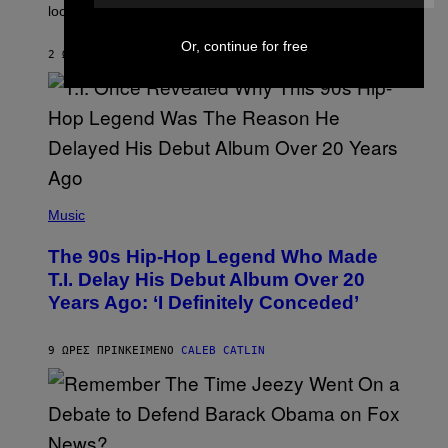
look at it.
N
B
Y
Or, continue for free
2 ΏΡΕΣ ΠΡΙΝ
ΚΕΊΜΕΝΟ
ASHLEY FIKE
R
E
E
S
A
.
(
P
Music
H
O
The 90s Hip-Hop Legend Who Made
T
O
T.I. Delay His Debut Album Over 20
B
Years Ago: ‘I Definitely Conceded’
Y
J
O
H
9 ΏΡΕΣ ΠΡΙΝ
ΚΕΊΜΕΝΟ
CALEB CATLIN
N
N
Y
N
U
N