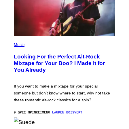
(
P
Music
H
O
Looking For the Perfect Alt-Rock
T
O
Mixtape for Your Boo? I Made It for
B
You Already
Y
M
I
C
If you want to make a mixtape for your special
K
H
someone but don’t know where to start, why not take
U
these romantic alt-rock classics for a spin?
T
S
O
9 ΏΡΕΣ ΠΡΙΝ
ΚΕΊΜΕΝΟ
LAUREN BOISVERT
N
/
R
E
P