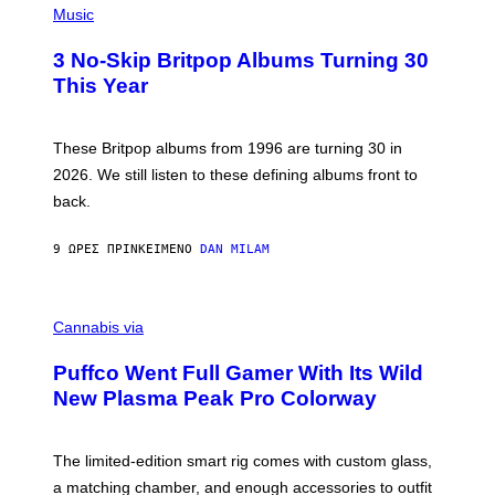
D
H
Music
F
O
E
T
R
3 No-Skip Britpop Albums Turning 30
O
N
B
This Year
S
Y
)
N
I
E
These Britpop albums from 1996 are turning 30 in
L
2026. We still listen to these defining albums front to
S
V
back.
A
N
I
9 ΏΡΕΣ ΠΡΙΝ
ΚΕΊΜΕΝΟ
DAN MILAM
P
E
R
C
E
O
Cannabis via
N
U
/
R
G
Puffco Went Full Gamer With Its Wild
T
E
E
T
New Plasma Peak Pro Colorway
S
T
Y
Y
O
I
F
M
The limited-edition smart rig comes with custom glass,
P
A
a matching chamber, and enough accessories to outfit
U
G