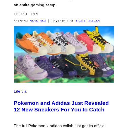
F
E
an entire gaming setup.
F
S
C
11 ΏΡΕΣ ΠΡΙΝ
O
ΚΕΊΜΕΝΟ
MAHA HAQ
| REVIEWED BY
YSOLT USIGAN
V
I
Life via
A
P
Pokemon and Adidas Just Revealed
O
K
12 New Sneakers For You to Catch
E
M
O
N
The full Pokemon x adidas collab just got its official