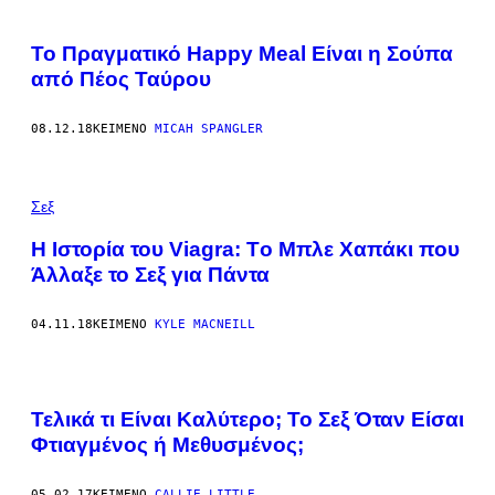
Το Πραγματικό Happy Meal Είναι η Σούπα
από Πέος Ταύρου
08.12.18
ΚΕΊΜΕΝΟ
MICAH SPANGLER
Σεξ
Η Iστορία του Viagra: Tο Mπλε Xαπάκι που
Άλλαξε το Σεξ για Πάντα
04.11.18
ΚΕΊΜΕΝΟ
KYLE MACNEILL
Τελικά τι Είναι Καλύτερο; Το Σεξ Όταν Είσαι
Φτιαγμένος ή Μεθυσμένος;
05.02.17
ΚΕΊΜΕΝΟ
CALLIE LITTLE