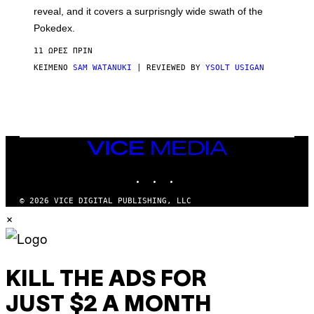
/
reveal, and it covers a surprisngly wide swath of the
A
D
Pokedex.
I
D
11 ΏΡΕΣ ΠΡΙΝ
A
S
ΚΕΊΜΕΝΟ
SAM WATANUKI
| REVIEWED BY
YSOLT USIGAN
/
N
I
N
T
E
N
VICE
D
MEDIA
O
INSTAGRAM
TIKTOK
YOUTUBE
© 2026 VICE DIGITAL PUBLISHING, LLC
×
KILL THE ADS FOR
JUST $2 A MONTH