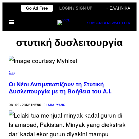
Μετάβαση
Go Ad Free
LOGIN / SIGN UP
+ ΕΛΛΗΝΙΚΆ
στο
Ανοίξτε
περιεχόμενο
SUBSCRIBE
NEWSLETTER
το
μενού
στυτική δυσλειτουργία
Σεξ
Οι Νέοι Αντιμετωπίζουν τη Στυτική
Δυσλειτουργία με τη Βοήθεια του A.I.
08.09.23
ΚΕΊΜΕΝΟ
CLARA WANG