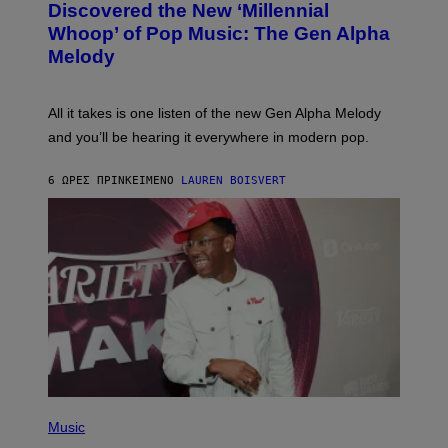
O
I
Discovered the New ‘Millennial
B
M
Whoop’ of Pop Music: The Gen Alpha
Y
A
T
G
Melody
A
E
Y
S
L
F
O
O
All it takes is one listen of the new Gen Alpha Melody
R
R
and you’ll be hearing it everywhere in modern pop.
H
R
I
A
L
D
6 ΏΡΕΣ ΠΡΙΝ
ΚΕΊΜΕΝΟ
LAUREN BOISVERT
L
I
/
O
G
D
E
I
T
S
T
N
Y
E
I
Y
M
A
G
E
S
)
P
H
Music
O