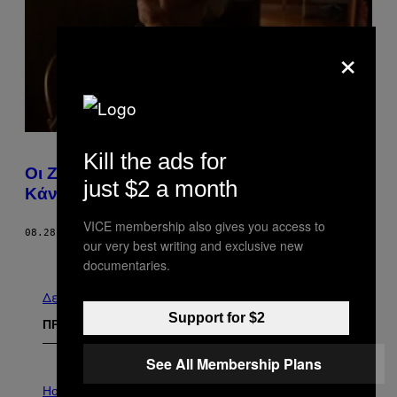
×
Kill the ads for
Οι Ζητάδες Ρωτάνε τον Πέτρο Μάρκαρη τι
just $2 a month
Κάνει ο Αστυνόμος Χαρίτος
VICE membership also gives you access to
08.28.18
ΚΕΊΜΕΝΟ
KOSTAS KOUKOUMAKAS
our very best writing and exclusive new
Παλαιά
documentaries.
Δείτε τα όλα
Support for $2
ΠΡΟΣΦΑΤΑ
See All Membership Plans
I
L
Horoscopes