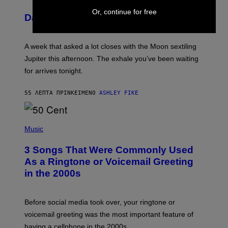
L
U
Or, continue for free
Daily Horoscope: August 7, 2026
S
T
R
A
A week that asked a lot closes with the Moon sextiling
T
I
Jupiter this afternoon. The exhale you’ve been waiting
O
for arrives tonight.
N
B
Y
55 ΛΕΠΤΆ ΠΡΙΝ
ΚΕΊΜΕΝΟ
ASHLEY FIKE
R
E
E
S
P
A
H
Music
.
O
T
3 Songs That Were Commonly Used
O
B
As a Ringtone or Voicemail Greeting
Y
in the 2000s
G
R
E
G
Before social media took over, your ringtone or
O
R
voicemail greeting was the most important feature of
Y
having a cellphone in the 2000s.
B