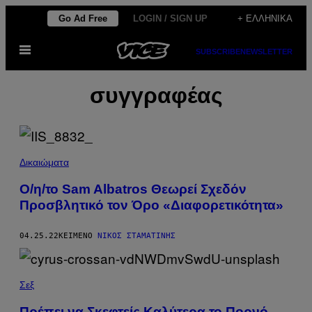
Μετάβαση
Go Ad Free
LOGIN / SIGN UP
+ ΕΛΛΗΝΙΚΆ
στο
Ανοίξτε
περιεχόμενο
SUBSCRIBE
NEWSLETTER
το
μενού
συγγραφέας
Δικαιώματα
Ο/η/το Sam Albatros Θεωρεί Σχεδόν
Προσβλητικό τον Όρο «Διαφορετικότητα»
04.25.22
ΚΕΊΜΕΝΟ
ΝΊΚΟΣ ΣΤΑΜΑΤΊΝΗΣ
Σεξ
Πρέπει να Σκεφτείς Καλύτερα το Πορνό