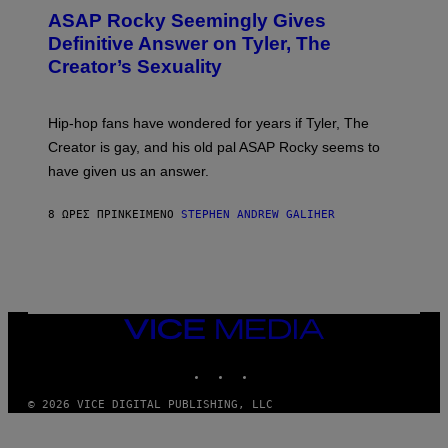
T
ASAP Rocky Seemingly Gives
O
B
Definitive Answer on Tyler, The
Y
Creator’s Sexuality
M
O
N
I
Hip-hop fans have wondered for years if Tyler, The
C
A
Creator is gay, and his old pal ASAP Rocky seems to
S
have given us an answer.
C
H
I
8 ΏΡΕΣ ΠΡΙΝ
ΚΕΊΜΕΝΟ
STEPHEN ANDREW GALIHER
P
P
E
R
/
G
E
T
VICE
T
MEDIA
Y
INSTAGRAM
TIKTOK
YOUTUBE
I
M
A
© 2026 VICE DIGITAL PUBLISHING, LLC
G
E
S