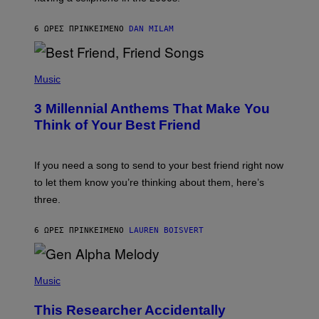
O
J
6 ΏΡΕΣ ΠΡΙΝ
ΚΕΊΜΕΝΟ
DAN MILAM
O
R
Q
U
P
E
H
Music
Z
O
/
T
G
3 Millennial Anthems That Make You
O
E
B
Think of Your Best Friend
T
Y
T
K
Y
E
I
V
If you need a song to send to your best friend right now
M
I
A
to let them know you’re thinking about them, here’s
N
G
W
three.
E
I
S
N
T
6 ΏΡΕΣ ΠΡΙΝ
ΚΕΊΜΕΝΟ
LAUREN BOISVERT
E
R
/
(
G
P
Music
E
H
T
O
T
This Researcher Accidentally
T
Y