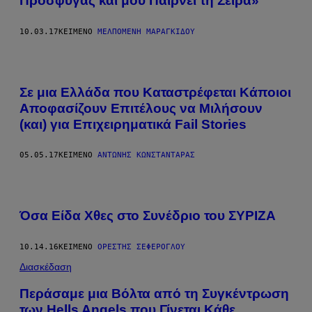
Πρόσφυγας και μου Παίρνει τη Σειρά»
10.03.17
ΚΕΊΜΕΝΟ
ΜΕΛΠΟΜΈΝΗ ΜΑΡΑΓΚΊΔΟΥ
Σε μια Ελλάδα που Καταστρέφεται Κάποιοι
Αποφασίζουν Επιτέλους να Μιλήσουν
(και) για Επιχειρηματικά Fail Stories
05.05.17
ΚΕΊΜΕΝΟ
ΑΝΤΏΝΗΣ ΚΩΝΣΤΑΝΤΆΡΑΣ
Όσα Είδα Χθες στο Συνέδριο του ΣΥΡΙΖΑ
10.14.16
ΚΕΊΜΕΝΟ
ΟΡΈΣΤΗΣ ΣΕΦΈΡΟΓΛΟΥ
Διασκέδαση
Περάσαμε μια Βόλτα από τη Συγκέντρωση
των Hells Angels που Γίνεται Κάθε