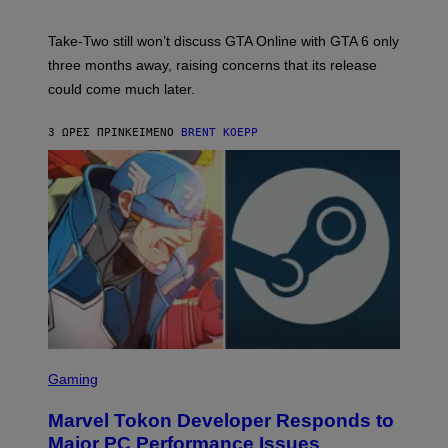
H
O
T
Take-Two still won’t discuss GTA Online with GTA 6 only
:
three months away, raising concerns that its release
R
O
could come much later.
C
K
S
3 ΏΡΕΣ ΠΡΙΝ
ΚΕΊΜΕΝΟ
BRENT KOEPP
T
A
R
G
A
M
E
S
S
C
Gaming
R
E
Marvel Tokon Developer Responds to
E
N
Major PC Performance Issues