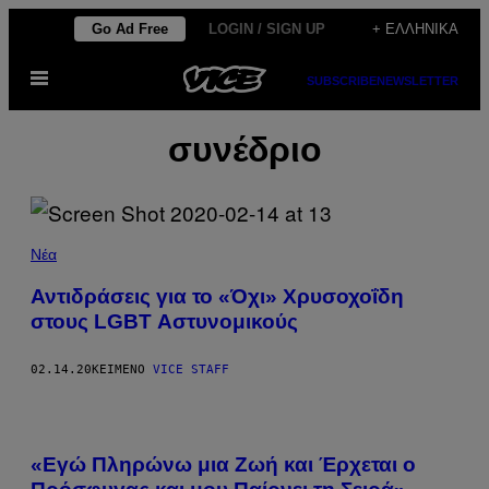
Μετάβαση
Go Ad Free
LOGIN / SIGN UP
+ ΕΛΛΗΝΙΚΆ
στο
Ανοίξτε
περιεχόμενο
SUBSCRIBE
NEWSLETTER
το
μενού
συνέδριο
Νέα
Αντιδράσεις για το «Όχι» Χρυσοχοΐδη
στους LGBT Αστυνομικούς
02.14.20
ΚΕΊΜΕΝΟ
VICE STAFF
«Εγώ Πληρώνω μια Ζωή και Έρχεται ο