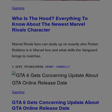
/
U
S
G
N
C
E
Gaming
I
R
T
V
E
T
E
Who Is The Hood? Everything To
E
Y
R
N
I
Know About The Newest Marvel
S
S
M
A
Rivals Character
H
A
L
O
G
V
T
E
I
:
S
A
Marvel Rivals fans can study up on exactly who Parker
N
F
G
E
O
Robbins is in Marvel lore and what skills the Vanguard
E
T
R
T
brings to matches.
E
V
T
A
E
Y
S
V
I
3 ΏΡΕΣ ΠΡΙΝ
ΚΕΊΜΕΝΟ
DENNY CONNOLLY
E
O
M
)
A
G
E
S
)
S
C
Gaming
R
E
GTA 6 Gets Concerning Update About
E
N
GTA Online Release Date
S