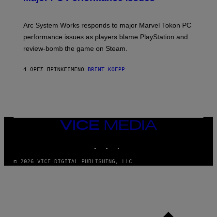
S
H
O
T
Arc System Works responds to major Marvel Tokon PC
:
performance issues as players blame PlayStation and
P
L
review-bomb the game on Steam.
A
Y
S
4 ΏΡΕΣ ΠΡΙΝ
ΚΕΊΜΕΝΟ
BRENT KOEPP
T
A
T
I
O
N
,
VICE
S
MEDIA
T
E
INSTAGRAM
TIKTOK
YOUTUBE
A
M
© 2026 VICE DIGITAL PUBLISHING, LLC