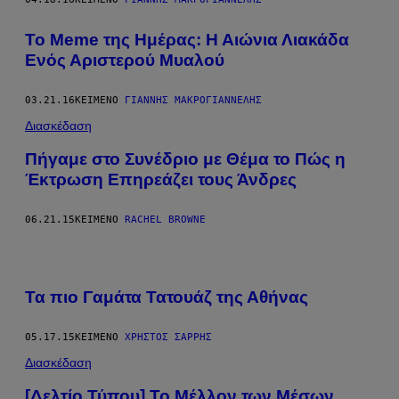
To Meme της Ημέρας: Η Αιώνια Λιακάδα
Ενός Αριστερού Μυαλού
03.21.16
ΚΕΊΜΕΝΟ
ΓΙΆΝΝΗΣ ΜΑΚΡΟΓΙΑΝΝΈΛΗΣ
Διασκέδαση
Πήγαμε στο Συνέδριο με Θέμα το Πώς η
Έκτρωση Επηρεάζει τους Άνδρες
06.21.15
ΚΕΊΜΕΝΟ
RACHEL BROWNE
Τα πιο Γαμάτα Τατουάζ της Αθήνας
05.17.15
ΚΕΊΜΕΝΟ
ΧΡΉΣΤΟΣ ΣΑΡΡΉΣ
Διασκέδαση
[Δελτίο Τύπου] Το Μέλλον των Μέσων