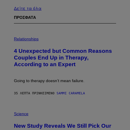
Δείτε τα όλα
ΠΡΟΣΦΑΤΑ
P
H
Relationships
O
T
4 Unexpected but Common Reasons
O
:
Couples End Up in Therapy,
G
According to an Expert
C
S
H
U
Going to therapy doesn’t mean failure.
T
T
E
35 ΛΕΠΤΆ ΠΡΙΝ
ΚΕΊΜΕΝΟ
SAMMI CARAMELA
R
/
G
E
P
T
H
Science
T
O
Y
T
New Study Reveals We Still Pick Our
I
O
M