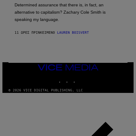
B
S
Determined assurance that there is, in fact, an
E
R
alternative to capitalism? Zachary Cole Smith is
T
speaking my language.
O
P
A
11 ΏΡΕΣ ΠΡΙΝ
ΚΕΊΜΕΝΟ
LAUREN BOISVERT
N
U
C
C
I
–
C
O
VICE
R
MEDIA
B
INSTAGRAM
TIKTOK
YOUTUBE
I
S
/
© 2026 VICE DIGITAL PUBLISHING, LLC
C
O
R
B
I
S
V
I
A
G