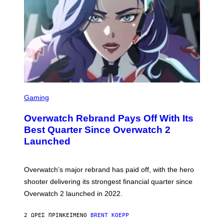
S
C
Gaming
R
E
Overwatch Rebrand Pays Off With Its
E
N
Best Quarter Since Overwatch 2
S
Launched
H
O
T
:
Overwatch’s major rebrand has paid off, with the hero
B
L
shooter delivering its strongest financial quarter since
I
Overwatch 2 launched in 2022.
Z
Z
A
2 ΏΡΕΣ ΠΡΙΝ
ΚΕΊΜΕΝΟ
BRENT KOEPP
R
D