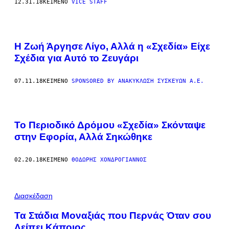
12.31.18
ΚΕΊΜΕΝΟ
VICE STAFF
H Ζωή Άργησε Λίγο, Αλλά η «Σχεδία» Είχε
Σχέδια για Αυτό το Ζευγάρι
07.11.18
ΚΕΊΜΕΝΟ
SPONSORED BY ΑΝΑΚΎΚΛΩΣΗ ΣΥΣΚΕΥΏΝ Α.Ε.
To Περιοδικό Δρόμου «Σχεδία» Σκόνταψε
στην Εφορία, Αλλά Σηκώθηκε
02.20.18
ΚΕΊΜΕΝΟ
ΘΟΔΩΡΉΣ ΧΟΝΔΡΌΓΙΑΝΝΟΣ
Διασκέδαση
Τα Στάδια Μοναξιάς που Περνάς Όταν σου
Λείπει Κάποιος