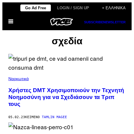
Μετάβαση
Go Ad Free
LOGIN / SIGN UP
+ ΕΛΛΗΝΙΚΆ
στο
Ανοίξτε
περιεχόμενο
SUBSCRIBE
NEWSLETTER
το
μενού
σχεδία
Ναρκωτικά
Χρήστες DMT Χρησιμοποιούν την Τεχνητή
Νοημοσύνη για να Σχεδιάσουν τα Τριπ
τους
05.02.23
ΚΕΊΜΕΝΟ
TAMLIN MAGEE