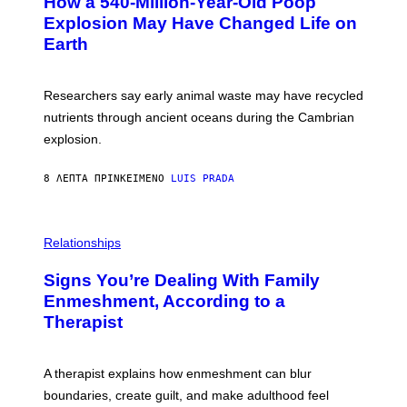
How a 540-Million-Year-Old Poop
O
O
:
N
Explosion May Have Changed Life on
D
S
Earth
B
/
E
S
N
C
I
I
Researchers say early animal waste may have recycled
T
E
O
N
nutrients through ancient oceans during the Cambrian
S
C
explosion.
T
E
O
P
C
H
8 ΛΕΠΤΆ ΠΡΙΝ
ΚΕΊΜΕΝΟ
LUIS PRADA
K
O
/
T
G
O
E
L
T
I
Relationships
T
B
Y
R
I
Signs You’re Dealing With Family
A
M
R
Enmeshment, According to a
A
Y
G
Therapist
/
E
G
S
E
T
A therapist explains how enmeshment can blur
T
Y
boundaries, create guilt, and make adulthood feel
I