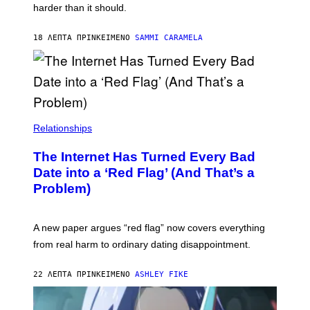
M
harder than it should.
A
G
E
18 ΛΕΠΤΆ ΠΡΙΝ
ΚΕΊΜΕΝΟ
SAMMI CARAMELA
S
Relationships
The Internet Has Turned Every Bad
Date into a ‘Red Flag’ (And That’s a
Problem)
A new paper argues “red flag” now covers everything
from real harm to ordinary dating disappointment.
22 ΛΕΠΤΆ ΠΡΙΝ
ΚΕΊΜΕΝΟ
ASHLEY FIKE