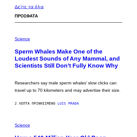
Δείτε τα όλα
ΠΡΟΣΦΑΤΑ
P
H
Science
O
T
Sperm Whales Make One of the
O
:
Loudest Sounds of Any Mammal, and
V
Scientists Still Don’t Fully Know Why
I
C
T
O
Researchers say male sperm whales’ slow clicks can
R
H
travel up to 70 kilometers and may advertise their size.
A
B
B
2 ΛΕΠΤΆ ΠΡΙΝ
ΚΕΊΜΕΝΟ
LUIS PRADA
I
C
K
P
V
H
Science
I
O
S
T
I