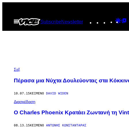
Μετάβαση
στο
Instagram
TikTok
YouTu
Goo
G
Ανοίξτε
Subscribe
Newsletter
περιεχόμενο
το
Dis
T
μενού
P
Σεξ
Πέρασα μια Νύχτα Δουλεύοντας στα Κόκκιν
10.07.15
ΚΕΊΜΕΝΟ
DAVID WIDEN
Διασκέδαση
Ο Charles Phoenix Κρατάει Ζωντανή τη Vin
08.13.15
ΚΕΊΜΕΝΟ
ΑΝΤΏΝΗΣ ΚΩΝΣΤΑΝΤΆΡΑΣ