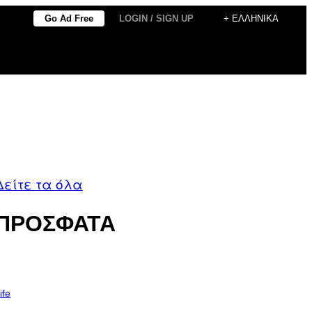
Go Ad Free
LOGIN / SIGN UP
+ ΕΛΛΗΝΙΚΆ
Δείτε τα όλα
ΠΡΟΣΦΑΤΑ
ife