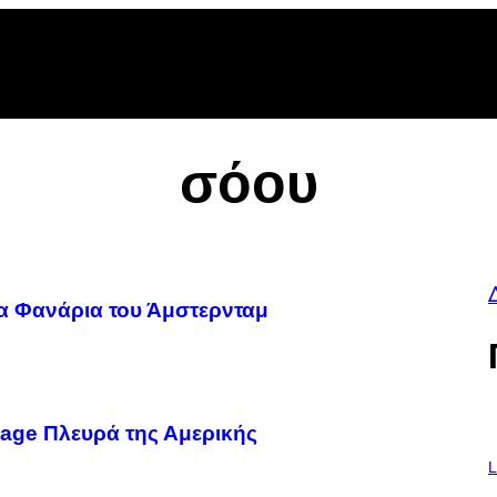
be
gle
oogle
cover
op
osts
σόου
α Φανάρια του Άμστερνταμ
tage Πλευρά της Αμερικής
I
M
L
A