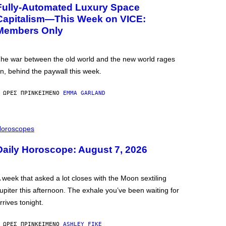
Fully-Automated Luxury Space
Capitalism—This Week on VICE:
Members Only
he war between the old world and the new world rages
n, behind the paywall this week.
 ΏΡΕΣ ΠΡΙΝ
ΚΕΊΜΕΝΟ
EMMA GARLAND
oroscopes
Daily Horoscope: August 7, 2026
 week that asked a lot closes with the Moon sextiling
upiter this afternoon. The exhale you’ve been waiting for
rrives tonight.
 ΏΡΕΣ ΠΡΙΝ
ΚΕΊΜΕΝΟ
ASHLEY FIKE