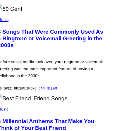
usic
3 Songs That Were Commonly Used As
a Ringtone or Voicemail Greeting in the
2000s
efore social media took over, your ringtone or voicemail
reeting was the most important feature of having a
ellphone in the 2000s.
0 ΏΡΕΣ ΠΡΙΝ
ΚΕΊΜΕΝΟ
DAN MILAM
usic
3 Millennial Anthems That Make You
Think of Your Best Friend