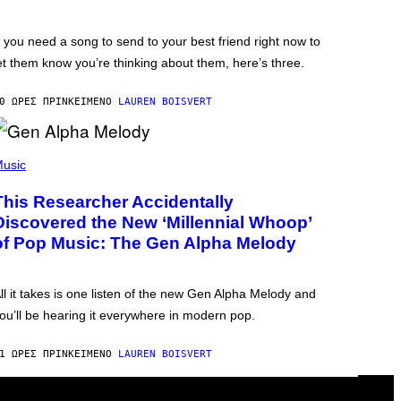
f you need a song to send to your best friend right now to
et them know you’re thinking about them, here’s three.
0 ΏΡΕΣ ΠΡΙΝ
ΚΕΊΜΕΝΟ
LAUREN BOISVERT
usic
This Researcher Accidentally
Discovered the New ‘Millennial Whoop’
of Pop Music: The Gen Alpha Melody
ll it takes is one listen of the new Gen Alpha Melody and
ou’ll be hearing it everywhere in modern pop.
1 ΏΡΕΣ ΠΡΙΝ
ΚΕΊΜΕΝΟ
LAUREN BOISVERT