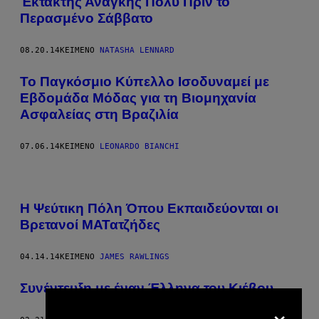
Έκτακτης Ανάγκης Πολύ Πριν το
Περασμένο Σάββατο
08.20.14
ΚΕΊΜΕΝΟ
NATASHA LENNARD
Το Παγκόσμιο Κύπελλο Ισοδυναμεί με
Εβδομάδα Μόδας για τη Βιομηχανία
Ασφαλείας στη Βραζιλία
07.06.14
ΚΕΊΜΕΝΟ
LEONARDO BIANCHI
Η Ψεύτικη Πόλη Όπου Εκπαιδεύονται οι
Βρετανοί ΜΑΤατζήδες
04.14.14
ΚΕΊΜΕΝΟ
JAMES RAWLINGS
Συνέντευξη με έναν Έλληνα του Κιέβου
×