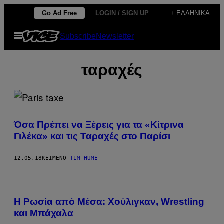
Μετάβαση
Go Ad Free
LOGIN / SIGN UP
+ ΕΛΛΗΝΙΚΆ
στο
Ανοίξτε
Subscribe
Newsletter
περιεχόμενο
το
μενού
ταραχές
Όσα Πρέπει να Ξέρεις για τα «Κίτρινα
Γιλέκα» και τις Ταραχές στο Παρίσι
12.05.18
ΚΕΊΜΕΝΟ
TIM HUME
H Ρωσία από Μέσα: Χούλιγκαν, Wrestling
και Μπάχαλα