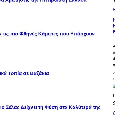
R
 τις πιο Φθηνές Κάμερες που Υπάρχουν
A
p
d
m
ικά Τοπία σε Βαζάκια
2
Κ
ιο Σέλας Δείχνει τη Φύση στα Καλύτερά της
S
C