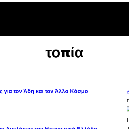
τοπία
ς για τον Άδη και τον Άλλο Κόσμο
Δ
 να Αμελήσεις την Ηπειρωτική Ελλάδα