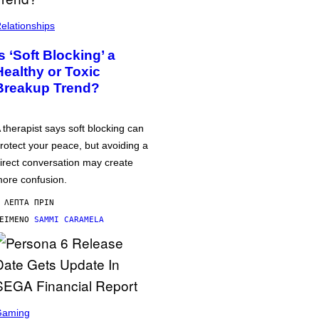
elationships
Is ‘Soft Blocking’ a
Healthy or Toxic
Breakup Trend?
 therapist says soft blocking can
rotect your peace, but avoiding a
irect conversation may create
ore confusion.
 ΛΕΠΤΆ ΠΡΙΝ
ΕΊΜΕΝΟ
SAMMI CARAMELA
Gaming