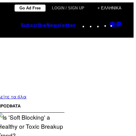
Go Ad Free
LOGIN / SIGN UP
+ ΕΛΛΗΝΙΚΆ
Instagram
TikTok
YouTube
Google
Goog
Subscribe
Newsletter
Discove
Top
Posts
είτε τα όλα
ΠΡΟΣΦΑΤΑ