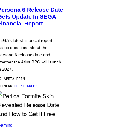
Persona 6 Release Date
Gets Update In SEGA
Financial Report
EGA’s latest financial report
aises questions about the
ersona 6 release date and
hether the Atlus RPG will launch
n 2027.
0 ΛΕΠΤΆ ΠΡΙΝ
ΕΊΜΕΝΟ
BRENT KOEPP
Gaming