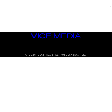
5
VICE
MEDIA
INSTAGRAM
TIKTOK
YOUTUBE
© 2026 VICE DIGITAL PUBLISHING, LLC