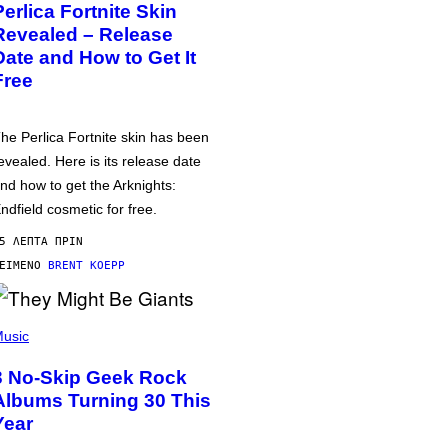
Perlica Fortnite Skin
Revealed – Release
Date and How to Get It
Free
he Perlica Fortnite skin has been
evealed. Here is its release date
nd how to get the Arknights:
ndfield cosmetic for free.
5 ΛΕΠΤΆ ΠΡΙΝ
ΕΊΜΕΝΟ
BRENT KOEPP
usic
3 No-Skip Geek Rock
Albums Turning 30 This
Year