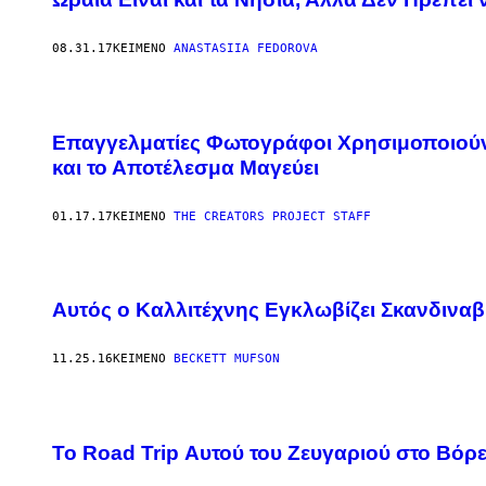
08.31.17
ΚΕΊΜΕΝΟ
ANASTASIIA FEDOROVA
Ό
Τ
Επαγγελματίες Φωτογράφοι Χρησιμοποιούν
Α
Ν
και το Αποτέλεσμα Μαγεύει
Ο
Ι
Α
01.17.17
ΚΕΊΜΕΝΟ
THE CREATORS PROJECT STAFF
Τ
Έ
Λ
Ε
Ι
Σ
Αυτός ο Καλλιτέχνης Εγκλωβίζει Σκανδιναβ
Δ
Η
Μ
11.25.16
ΚΕΊΜΕΝΟ
BECKETT MUFSON
Ι
Ο
Υ
Ρ
Γ
Ο
Το Road Trip Αυτού του Ζευγαριού στο Βόρε
Ύ
Ν