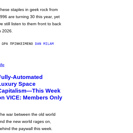
hese staples in geek rock from
996 are turning 30 this year, yet
e still listen to them front to back
n 2026.
 ΏΡΑ ΠΡΙΝ
ΚΕΊΜΕΝΟ
DAN MILAM
ife
Fully-Automated
Luxury Space
Capitalism—This Week
on VICE: Members Only
he war between the old world
nd the new world rages on,
ehind the paywall this week.