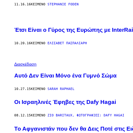
Ό
11.16.16
ΚΕΊΜΕΝΟ
STEPHANIE FODEN
Μ
Ο
Ρ
Φ
Ε
Έτσι Είναι ο Γύρος της Ευρώπης με InterRai
Σ
Φ
Ω
Τ
10.20.16
ΚΕΊΜΕΝΟ
ΕΛΙΣΆΒΕΤ ΠΑΣΠΑΛΙΆΡΗ​
Ο
Γ
Ρ
Α
Διασκέδαση
Φ
Ί
Ε
Αυτό Δεν Είναι Μόνο ένα Γυμνό Σώμα
Σ
.
10.27.15
ΚΕΊΜΕΝΟ
SARAH RAPHAEL
Oι Ισραηλινές Έφηβες της Dafy Hagai
08.12.15
ΚΕΊΜΕΝΟ
ZIO BARITAUX, ΦΩΤΟΓΡΑΦΊΕΣ: DAFY HAGAI
Το Αφγανιστάν που δεν θα Δεις Ποτέ στις Ει