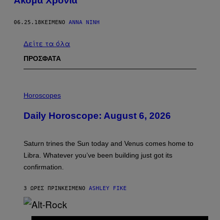
Ακόμα Χρόνια
06.25.18
ΚΕΊΜΕΝΟ
ΆΝΝΑ ΝΊΝΗ
Δείτε τα όλα
ΠΡΟΣΦΑΤΑ
I
L
Horoscopes
L
U
Daily Horoscope: August 6, 2026
S
T
R
A
Saturn trines the Sun today and Venus comes home to
T
I
Libra. Whatever you’ve been building just got its
O
confirmation.
N
B
Y
3 ΏΡΕΣ ΠΡΙΝ
ΚΕΊΜΕΝΟ
ASHLEY FIKE
R
E
E
S
(
A