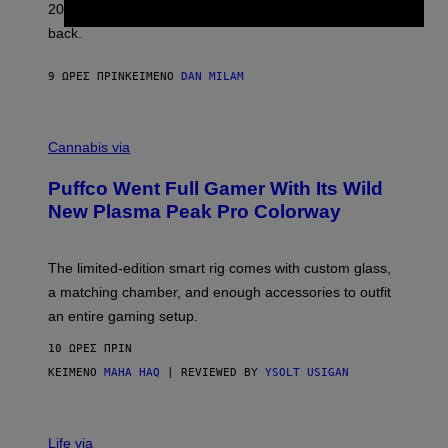
2026. We still listen to these defining albums front to
S
V
back.
A
N
I
9 ΏΡΕΣ ΠΡΙΝ
ΚΕΊΜΕΝΟ
DAN MILAM
P
E
R
C
E
O
Cannabis via
N
U
/
R
G
Puffco Went Full Gamer With Its Wild
T
E
E
T
New Plasma Peak Pro Colorway
S
T
Y
Y
O
I
F
M
The limited-edition smart rig comes with custom glass,
P
A
a matching chamber, and enough accessories to outfit
U
G
F
E
an entire gaming setup.
F
S
C
10 ΏΡΕΣ ΠΡΙΝ
O
ΚΕΊΜΕΝΟ
MAHA HAQ
| REVIEWED BY
YSOLT USIGAN
V
I
Life via