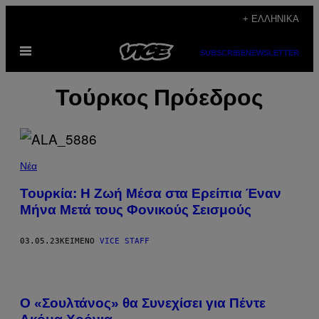
Μετάβαση
+ ΕΛΛΗΝΙΚΆ
στο
Ανοίξτε
περιεχόμενο
SUBSCRIBE
NEWSLETTER
το
μενού
Τούρκος Πρόεδρος
Νέα
Τουρκία: Η Ζωή Μέσα στα Ερείπια Έναν
Μήνα Μετά τους Φονικούς Σεισμούς
03.05.23
ΚΕΊΜΕΝΟ
VICE STAFF
Ο «Σουλτάνος» θα Συνεχίσει για Πέντε