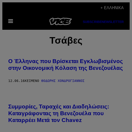
Μετάβαση
+ ΕΛΛΗΝΙΚΆ
στο
Ανοίξτε
περιεχόμενο
SUBSCRIBE
NEWSLETTER
το
μενού
Τσάβες
Ο Έλληνας που Βρίσκεται Εγκλωβισμένος
στην Οικονομική Κόλαση της Βενεζουέλας
12.06.16
ΚΕΊΜΕΝΟ
ΘΟΔΩΡΉΣ ΧΟΝΔΡΌΓΙΑΝΝΟΣ
Συμμορίες, Ταραχές και Διαδηλώσεις:
Καταγράφοντας τη Βενεζουέλα που
Καταρρέει Μετά τον Chavez