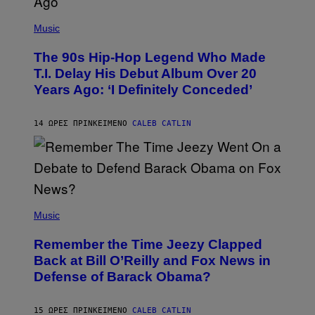
(
P
Music
H
O
The 90s Hip-Hop Legend Who Made
T
O
T.I. Delay His Debut Album Over 20
B
Years Ago: ‘I Definitely Conceded’
Y
J
O
H
14 ΏΡΕΣ ΠΡΙΝ
ΚΕΊΜΕΝΟ
CALEB CATLIN
N
N
Y
N
U
N
E
(
Z
P
Music
/
H
W
O
I
Remember the Time Jeezy Clapped
T
R
O
Back at Bill O’Reilly and Fox News in
E
B
I
Defense of Barack Obama?
Y
M
T
A
I
G
M
15 ΏΡΕΣ ΠΡΙΝ
ΚΕΊΜΕΝΟ
CALEB CATLIN
E