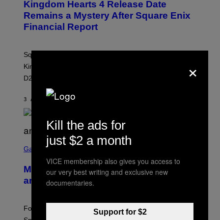
Kingdom Hearts 4 Release Date
E
N
Remains a Mystery After Square Enix
S
Financial Report
H
O
T
:
Square Enix’s latest financial report provides no new
S
×
Q
Kingdom Hearts 4 release date information ahead of
U
D23 2026.
A
R
E
3 ΛΕΠΤΆ ΠΡΙΝ
ΚΕΊΜΕΝΟ
BRENT KOEPP
E
N
I
Kill the ads for
X
just $2 a month
S
C
Gaming
R
VICE membership also gives you access to
E
Mastery Monday Fortnite Start Time
E
our very best writing and exclusive new
N
and Schedule for August 10
documentaries.
S
H
O
T
Fortnite Mastery Monday returns August 10 with double
Support for $2
: