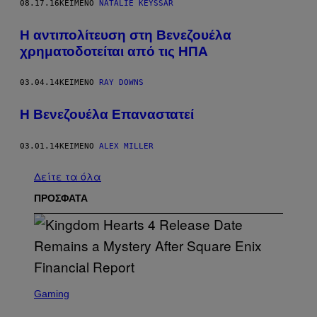
08.17.16
ΚΕΊΜΕΝΟ
NATALIE KEYSSAR
Η αντιπολίτευση στη Βενεζουέλα
χρηματοδοτείται από τις ΗΠΑ
03.04.14
ΚΕΊΜΕΝΟ
RAY DOWNS
Η Βενεζουέλα Επαναστατεί
03.01.14
ΚΕΊΜΕΝΟ
ALEX MILLER
Δείτε τα όλα
ΠΡΟΣΦΑΤΑ
S
C
Gaming
R
E