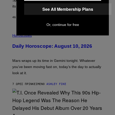
Sprite XP and Dust. Here is what time the event starts,
E
P
its schedule and every bonus.
See All Membership Plans
I
C
G
46 ΛΕΠΤΆ ΠΡΙΝ
ΚΕΊΜΕΝΟ
BRENT KOEPP
A
M
Or, continue for free
E
I
S
L
Horoscopes
L
U
Daily Horoscope: August 10, 2026
S
T
R
A
Mars wraps up its time in Gemini tonight. Whatever
T
I
you’ve been moving fast on, today’s the day to actually
O
look at it.
N
B
Y
7 ΏΡΕΣ ΠΡΙΝ
ΚΕΊΜΕΝΟ
ASHLEY FIKE
R
E
E
S
A
.