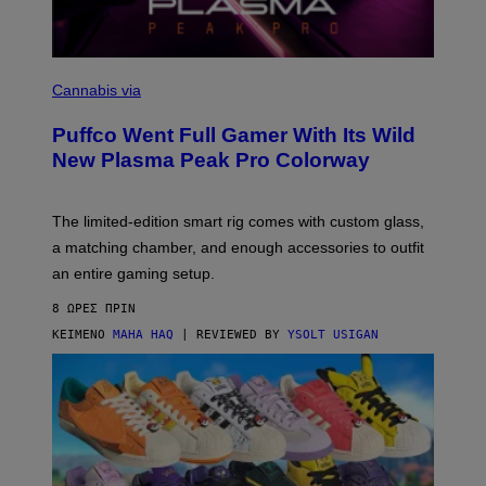
C
O
Cannabis via
U
R
Puffco Went Full Gamer With Its Wild
T
E
New Plasma Peak Pro Colorway
S
Y
O
F
The limited-edition smart rig comes with custom glass,
P
a matching chamber, and enough accessories to outfit
U
F
an entire gaming setup.
F
C
8 ΏΡΕΣ ΠΡΙΝ
O
ΚΕΊΜΕΝΟ
MAHA HAQ
| REVIEWED BY
YSOLT USIGAN