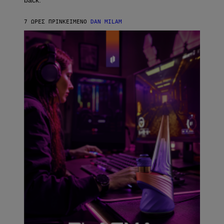
back.
A
N
I
7 ΏΡΕΣ ΠΡΙΝ
ΚΕΊΜΕΝΟ
DAN MILAM
P
E
R
E
N
/
G
E
T
T
Y
I
M
A
G
E
S