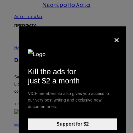
Νεότερα
Παλαιά
Δείτε τα όλα
ΠΡΟΣΦΑΤΑ
×
I
L
Horoscopes
L
U
Daily Horoscope: August 6, 2026
S
T
Kill the ads for
R
A
Saturn trines the Sun today and Venus comes home to
just $2 a month
T
I
Libra. Whatever you’ve been building just got its
O
confirmation.
N
VICE membership also gives you access to
B
our very best writing and exclusive new
Y
1 ΏΡΑ ΠΡΙΝ
ΚΕΊΜΕΝΟ
ASHLEY FIKE
R
documentaries.
E
E
S
(
A
Support for $2
P
Music
.
H