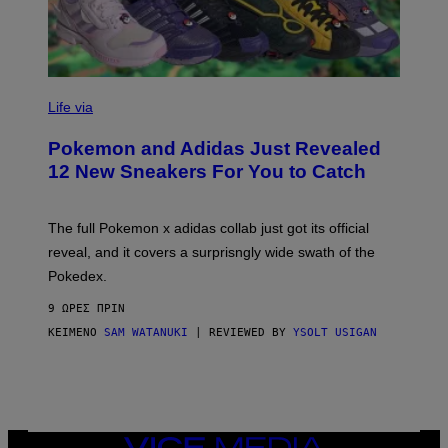
V
I
Life via
A
P
Pokemon and Adidas Just Revealed
O
K
12 New Sneakers For You to Catch
E
M
O
N
The full Pokemon x adidas collab just got its official
/
reveal, and it covers a surprisngly wide swath of the
A
D
Pokedex.
I
D
9 ΏΡΕΣ ΠΡΙΝ
A
S
ΚΕΊΜΕΝΟ
SAM WATANUKI
| REVIEWED BY
YSOLT USIGAN
/
N
I
N
T
E
N
VICE