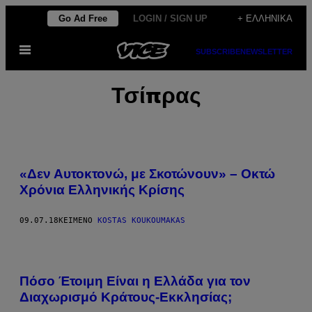
Μετάβαση
Go Ad Free
LOGIN / SIGN UP
+ ΕΛΛΗΝΙΚΆ
στο
Ανοίξτε
περιεχόμενο
SUBSCRIBE
NEWSLETTER
το
μενού
Τσίπρας
«Δεν Αυτοκτονώ, με Σκοτώνουν» – Οκτώ
Χρόνια Ελληνικής Κρίσης
09.07.18
ΚΕΊΜΕΝΟ
KOSTAS KOUKOUMAKAS
Πόσο Έτοιμη Είναι η Ελλάδα για τον
Διαχωρισμό Κράτους-Εκκλησίας;