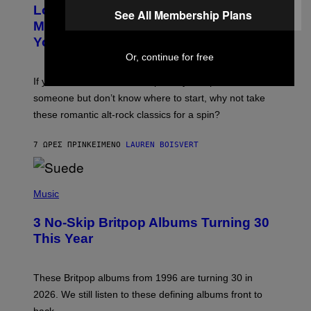
O
Looking For the Perfect Alt-Rock
T
See All Membership Plans
O
Mixtape for Your Boo? I Made It for
B
You Already
Y
M
Or, continue for free
I
C
If you want to make a mixtape for your special
K
H
someone but don’t know where to start, why not take
U
these romantic alt-rock classics for a spin?
T
S
O
7 ΏΡΕΣ ΠΡΙΝ
ΚΕΊΜΕΝΟ
LAUREN BOISVERT
N
/
R
E
P
D
H
Music
F
O
E
T
R
3 No-Skip Britpop Albums Turning 30
O
N
B
This Year
S
Y
)
N
I
E
These Britpop albums from 1996 are turning 30 in
L
2026. We still listen to these defining albums front to
S
V