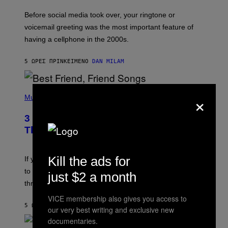
E
G
Before social media took over, your ringtone or
O
R
voicemail greeting was the most important feature of
Y
having a cellphone in the 2000s.
B
O
J
5 ΏΡΕΣ ΠΡΙΝ
ΚΕΊΜΕΝΟ
DAN MILAM
O
R
Q
U
P
×
E
H
Music
Z
O
/
T
G
3 Millennial Anthems That Make You
O
E
B
Think of Your Best Friend
T
Y
T
K
Y
E
I
Kill the ads for
V
If you need a song to send to your best friend right now
M
I
A
to let them know you’re thinking about them, here’s
N
just $2 a month
G
W
three.
E
I
S
N
VICE membership also gives you access to
T
5 ΏΡΕΣ ΠΡΙΝ
ΚΕΊΜΕΝΟ
LAUREN BOISVERT
our very best writing and exclusive new
E
R
documentaries.
/