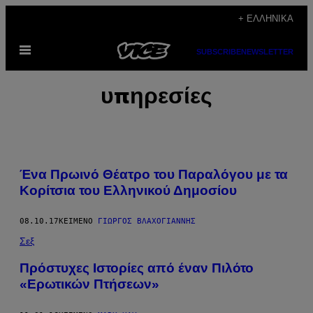
Μετάβαση
+ ΕΛΛΗΝΙΚΆ
στο
Ανοίξτε
περιεχόμενο
SUBSCRIBE
NEWSLETTER
το
μενού
υπηρεσίες
Ένα Πρωινό Θέατρο του Παραλόγου με τα
Κορίτσια του Ελληνικού Δημοσίου
08.10.17
ΚΕΊΜΕΝΟ
ΓΙΏΡΓΟΣ ΒΛΑΧΟΓΙΆΝΝΗΣ
Σεξ
Πρόστυχες Ιστορίες από έναν Πιλότο
«Ερωτικών Πτήσεων»