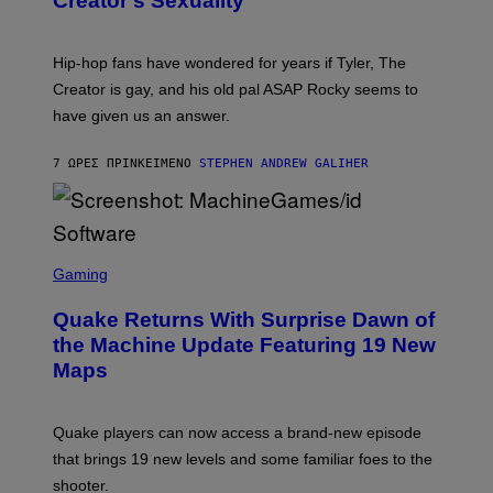
Creator’s Sexuality
M
)
O
N
I
Hip-hop fans have wondered for years if Tyler, The
C
A
Creator is gay, and his old pal ASAP Rocky seems to
S
have given us an answer.
C
H
I
7 ΏΡΕΣ ΠΡΙΝ
ΚΕΊΜΕΝΟ
STEPHEN ANDREW GALIHER
P
P
E
R
/
G
S
E
C
Gaming
T
R
T
E
Y
Quake Returns With Surprise Dawn of
E
I
N
the Machine Update Featuring 19 New
M
S
A
Maps
H
G
O
E
T
S
:
Quake players can now access a brand-new episode
M
A
that brings 19 new levels and some familiar foes to the
C
shooter.
H