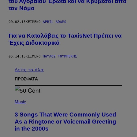
του Αγοραίου Έρωτα και να Κρύβεσαι από
τον Νόμο
09.02.15
ΚΕΊΜΕΝΟ
APRIL ADAMS
Για να Καταλάβεις το TaxisΝet Πρέπει να
Έχεις Διδακτορικό
05.14.15
ΚΕΊΜΕΝΟ
ΠΑΎΛΟΣ ΤΟΥΜΠΈΚΗΣ
Δείτε τα όλα
ΠΡΟΣΦΑΤΑ
P
H
Music
O
T
3 Songs That Were Commonly Used
O
B
As a Ringtone or Voicemail Greeting
Y
in the 2000s
G
R