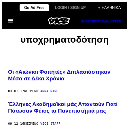
Μετάβαση
Go Ad Free
LOGIN / SIGN UP
+ ΕΛΛΗΝΙΚΆ
στο
Ανοίξτε
περιεχόμενο
SUBSCRIBE
NEWSLETTER
το
μενού
υποχρηματοδότηση
Οι «Αιώνιοι Φοιτητές» Διπλασιάστηκαν
Μέσα σε Δέκα Χρόνια
03.01.17
ΚΕΊΜΕΝΟ
ΆΝΝΑ ΝΊΝΗ
Έλληνες Ακαδημαϊκοί μάς Απαντούν Γιατί
Πάτωσαν Φέτος τα Πανεπιστήμιά μας
09.12.16
ΚΕΊΜΕΝΟ
VICE STAFF