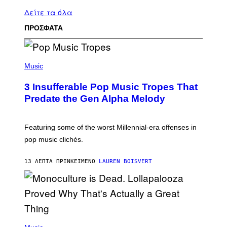
Δείτε τα όλα
ΠΡΟΣΦΑΤΑ
(
P
Music
H
O
3 Insufferable Pop Music Tropes That
T
O
Predate the Gen Alpha Melody
B
Y
M
A
Featuring some of the worst Millennial-era offenses in
R
pop music clichés.
C
B
R
13 ΛΕΠΤΆ ΠΡΙΝ
ΚΕΊΜΕΝΟ
LAUREN BOISVERT
O
U
S
S
E
L
Y
/
(
R
P