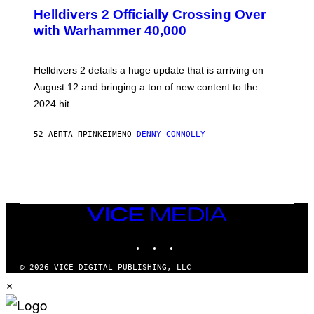
R
Helldivers 2 Officially Crossing Over
E
with Warhammer 40,000
E
N
S
H
Helldivers 2 details a huge update that is arriving on
O
T
August 12 and bringing a ton of new content to the
:
2024 hit.
A
R
R
52 ΛΕΠΤΆ ΠΡΙΝ
ΚΕΊΜΕΝΟ
DENNY CONNOLLY
O
W
H
E
A
D
G
A
VICE
M
MEDIA
E
INSTAGRAM
TIKTOK
YOUTUBE
S
T
U
© 2026 VICE DIGITAL PUBLISHING, LLC
D
×
I
O
S