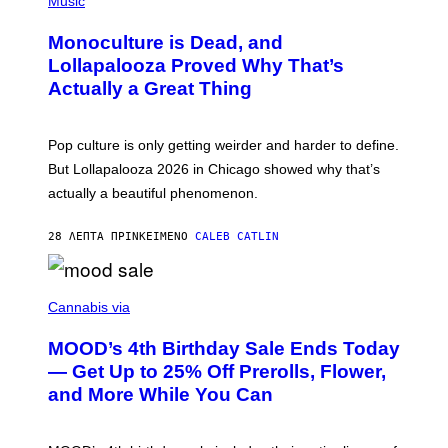
Music
E
H
D
O
Monoculture is Dead, and
F
T
E
O
Lollapalooza Proved Why That’s
R
V
N
Actually a Great Thing
I
S
A
)
T
-
Pop culture is only getting weirder and harder to define.
M
O
But Lollapalooza 2026 in Chicago showed why that’s
B
actually a beautiful phenomenon.
I
L
E
28 ΛΕΠΤΆ ΠΡΙΝ
ΚΕΊΜΕΝΟ
CALEB CATLIN
)
C
O
Cannabis via
U
R
MOOD’s 4th Birthday Sale Ends Today
T
E
— Get Up to 25% Off Prerolls, Flower,
S
and More While You Can
Y
O
F
M