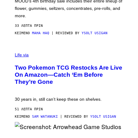
MOOD’s 4th birthday sale includes their entire lineup of
O
O
flower, gummies, seltzers, concentrates, pre-rolls, and
D
more.
33 ΛΕΠΤΆ ΠΡΙΝ
ΚΕΊΜΕΝΟ
MAHA HAQ
| REVIEWED BY
YSOLT USIGAN
Life via
Two Pokemon TCG Restocks Are Live
On Amazon—Catch ‘Em Before
They’re Gone
30 years in, still can’t keep these on shelves.
51 ΛΕΠΤΆ ΠΡΙΝ
ΚΕΊΜΕΝΟ
SAM WATANUKI
| REVIEWED BY
YSOLT USIGAN
S
C