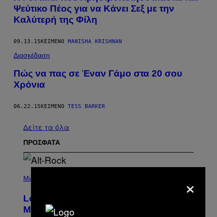
Ψεύτικο Πέος για να Κάνει Σεξ με την
Καλύτερή της Φίλη
09.13.15
ΚΕΊΜΕΝΟ
MANISHA KRISHNAN
Διασκέδαση
Πώς να πας σε Έναν Γάμο στα 20 σου
Χρόνια
06.22.15
ΚΕΊΜΕΝΟ
TESS BARKER
Δείτε τα όλα
ΠΡΟΣΦΑΤΑ
(
×
P
Music
H
O
Looking For the Perfect Alt-Rock
T
O
Mixtape for Your Boo? I Made It for
B