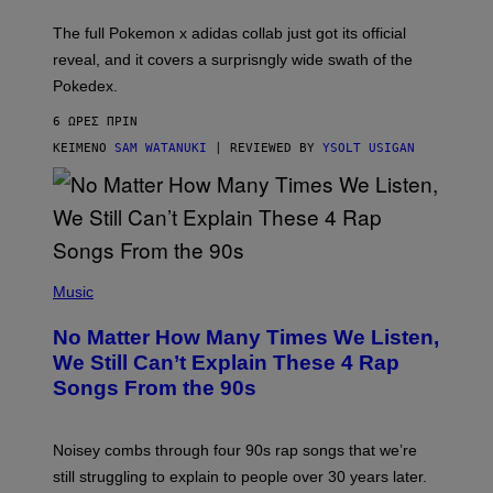
O
N
The full Pokemon x adidas collab just got its official
/
reveal, and it covers a surprisngly wide swath of the
A
D
Pokedex.
I
D
6 ΏΡΕΣ ΠΡΙΝ
A
S
ΚΕΊΜΕΝΟ
SAM WATANUKI
| REVIEWED BY
YSOLT USIGAN
/
N
I
N
T
E
N
(
D
P
Music
O
H
O
No Matter How Many Times We Listen,
T
O
We Still Can’t Explain These 4 Rap
B
Songs From the 90s
Y
D
A
V
Noisey combs through four 90s rap songs that we’re
I
D
still struggling to explain to people over 30 years later.
C