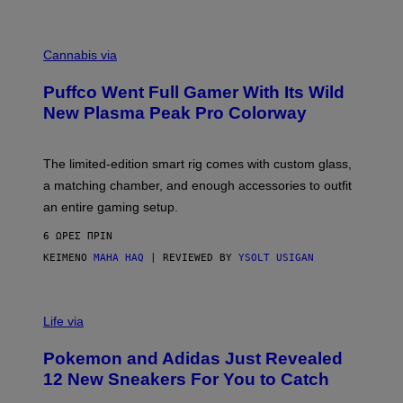
P
E
R
C
E
O
Cannabis via
N
U
/
R
G
Puffco Went Full Gamer With Its Wild
T
E
E
T
New Plasma Peak Pro Colorway
S
T
Y
Y
O
I
F
M
The limited-edition smart rig comes with custom glass,
P
A
a matching chamber, and enough accessories to outfit
U
G
F
E
an entire gaming setup.
F
S
C
6 ΏΡΕΣ ΠΡΙΝ
O
ΚΕΊΜΕΝΟ
MAHA HAQ
| REVIEWED BY
YSOLT USIGAN
V
I
Life via
A
P
Pokemon and Adidas Just Revealed
O
K
12 New Sneakers For You to Catch
E
M