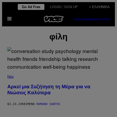
Μετάβαση
Go Ad Free
LOGIN / SIGN UP
+ ΕΛΛΗΝΙΚΆ
στο
Ανοίξτε
περιεχόμενο
SUBSCRIBE
NEWSLETTER
το
μενού
φίλη
Νέα
Αρκεί μια Συζήτηση τη Μέρα για να
Νιώσεις Καλύτερα
02.23.23
ΚΕΊΜΕΝΟ
ROMANO SANTOS