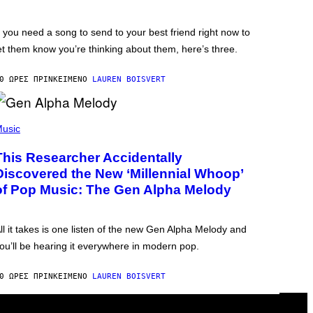
f you need a song to send to your best friend right now to
et them know you’re thinking about them, here’s three.
0 ΏΡΕΣ ΠΡΙΝ
ΚΕΊΜΕΝΟ
LAUREN BOISVERT
usic
This Researcher Accidentally
Discovered the New ‘Millennial Whoop’
of Pop Music: The Gen Alpha Melody
ll it takes is one listen of the new Gen Alpha Melody and
ou’ll be hearing it everywhere in modern pop.
0 ΏΡΕΣ ΠΡΙΝ
ΚΕΊΜΕΝΟ
LAUREN BOISVERT