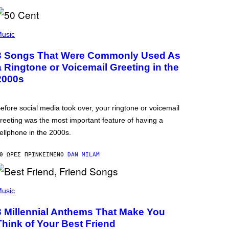
usic
3 Songs That Were Commonly Used As
a Ringtone or Voicemail Greeting in the
2000s
efore social media took over, your ringtone or voicemail
reeting was the most important feature of having a
ellphone in the 2000s.
0 ΏΡΕΣ ΠΡΙΝ
ΚΕΊΜΕΝΟ
DAN MILAM
usic
3 Millennial Anthems That Make You
Think of Your Best Friend