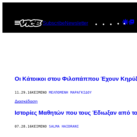
Μετάβαση
στο
Instagram
TikTok
YouTu
Goo
G
Ανοίξτε
Subscribe
Newsletter
περιεχόμενο
το
Dis
T
μενού
P
Οι Κάτοικοι στου Φιλοπάππου Έχουν Κηρύξ
11.29.16
ΚΕΊΜΕΝΟ
ΜΕΛΠΟΜΈΝΗ ΜΑΡΑΓΚΊΔΟΥ
Διασκέδαση
Ιστορίες Μαθητών που τους Έδιωξαν από το
07.28.16
ΚΕΊΜΕΝΟ
SALMA HAIDRANI