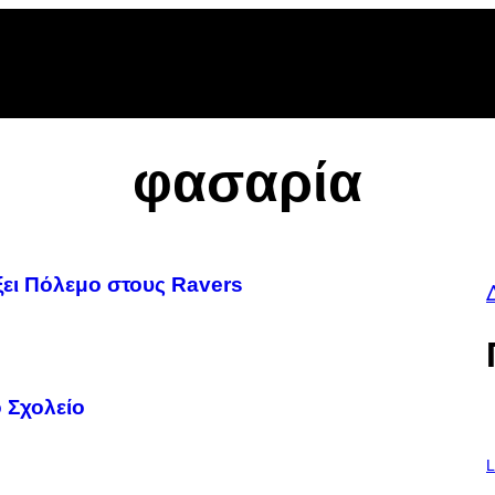
be
gle
oogle
cover
op
osts
φασαρία
ει Πόλεμο στους Ravers
 Σχολείο
I
M
L
A