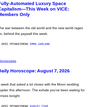
Fully-Automated Luxury Space
Capitalism—This Week on VICE:
Members Only
he war between the old world and the new world rages
n, behind the paywall this week.
 ΏΡΕΣ ΠΡΙΝ
ΚΕΊΜΕΝΟ
EMMA GARLAND
oroscopes
Daily Horoscope: August 7, 2026
 week that asked a lot closes with the Moon sextiling
upiter this afternoon. The exhale you’ve been waiting for
rrives tonight.
 ΏΡΕΣ ΠΡΙΝ
ΚΕΊΜΕΝΟ
ASHLEY FIKE