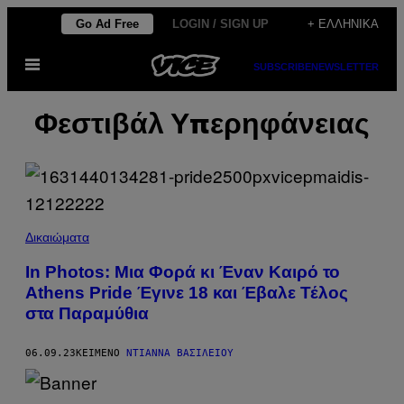
Μετάβαση
Go Ad Free
LOGIN / SIGN UP
+ ΕΛΛΗΝΙΚΆ
στο
Ανοίξτε
περιεχόμενο
SUBSCRIBE
NEWSLETTER
το
μενού
Φεστιβάλ Υπερηφάνειας
Δικαιώματα
In Photos: Μια Φορά κι Έναν Καιρό το
Athens Pride Έγινε 18 και Έβαλε Τέλος
στα Παραμύθια
06.09.23
ΚΕΊΜΕΝΟ
ΝΤΙΆΝΝΑ ΒΑΣΙΛΕΊΟΥ