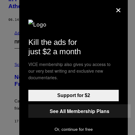
×
Athens Pride
06.14.15
ΚΕΊΜΕΝΟ
ΔΗΜΉΤΡΗΣ ΜΙΧΑΛΆΚΗΣ
Δείτε τα όλα
Kill the ads for
ΠΡΟΣΦΑΤΑ
just $2 a month
P
VICE membership also gives you access to
H
Science
O
our very best writing and exclusive new
T
New Study Reveals We Still Pick Our
documentaries.
O
:
Friends the Same Way Cavemen Did
C
S
Support for $2
A
-
Can you fight a sabertooth tiger? It might win you some
P
friends.
R
See All Membership Plans
I
N
17 ΛΕΠΤΆ ΠΡΙΝ
ΚΕΊΜΕΝΟ
LUIS PRADA
T
S
Or, continue for free
T