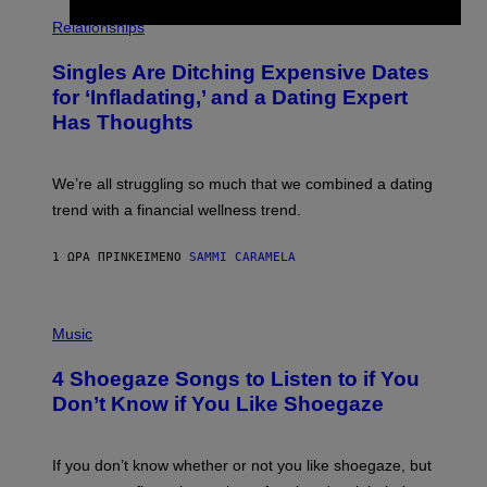
O
P
C
H
Relationships
K
O
/
T
Singles Are Ditching Expensive Dates
G
O
E
:
for ‘Infladating,’ and a Dating Expert
T
P
T
Has Thoughts
I
Y
X
I
E
M
L
We’re all struggling so much that we combined a dating
A
S
G
E
trend with a financial wellness trend.
E
F
S
F
E
1 ΏΡΑ ΠΡΙΝ
ΚΕΊΜΕΝΟ
SAMMI CARAMELA
C
T
/
P
G
H
Music
E
O
T
T
T
4 Shoegaze Songs to Listen to if You
O
Y
B
I
Don’t Know if You Like Shoegaze
Y
M
S
A
C
G
O
If you don’t know whether or not you like shoegaze, but
E
T
S