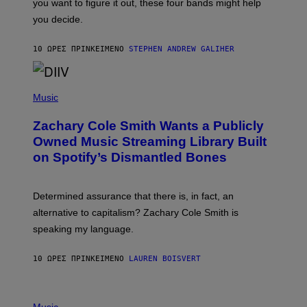
you want to figure it out, these four bands might help
T
L
you decide.
E
G
A
10 ΏΡΕΣ ΠΡΙΝ
ΚΕΊΜΕΝΟ
STEPHEN ANDREW GALIHER
T
O
/
(
G
P
Music
E
H
T
O
T
Zachary Cole Smith Wants a Publicly
T
Y
O
I
Owned Music Streaming Library Built
B
M
on Spotify’s Dismantled Bones
Y
A
R
G
O
E
B
S
Determined assurance that there is, in fact, an
E
R
alternative to capitalism? Zachary Cole Smith is
T
speaking my language.
O
P
A
10 ΏΡΕΣ ΠΡΙΝ
ΚΕΊΜΕΝΟ
LAUREN BOISVERT
N
U
C
C
P
I
H
Music