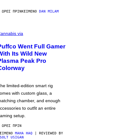
 ΏΡΕΣ ΠΡΙΝ
ΚΕΊΜΕΝΟ
DAN MILAM
annabis via
Puffco Went Full Gamer
With Its Wild New
Plasma Peak Pro
Colorway
he limited-edition smart rig
omes with custom glass, a
atching chamber, and enough
ccessories to outfit an entire
aming setup.
 ΏΡΕΣ ΠΡΙΝ
ΕΊΜΕΝΟ
MAHA HAQ
| REVIEWED BY
SOLT USIGAN