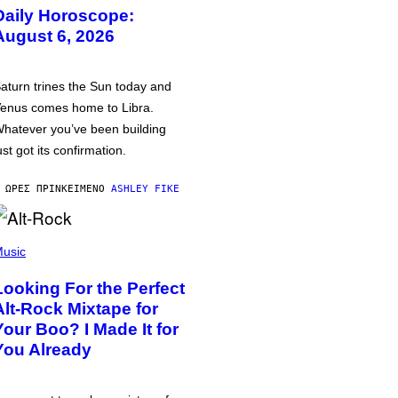
Daily Horoscope:
August 6, 2026
aturn trines the Sun today and
enus comes home to Libra.
hatever you’ve been building
ust got its confirmation.
 ΏΡΕΣ ΠΡΙΝ
ΚΕΊΜΕΝΟ
ASHLEY FIKE
usic
Looking For the Perfect
Alt-Rock Mixtape for
Your Boo? I Made It for
You Already