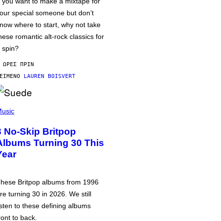
f you want to make a mixtape for
our special someone but don’t
now where to start, why not take
hese romantic alt-rock classics for
 spin?
 ΏΡΕΣ ΠΡΙΝ
ΕΊΜΕΝΟ
LAUREN BOISVERT
usic
3 No-Skip Britpop
Albums Turning 30 This
Year
hese Britpop albums from 1996
re turning 30 in 2026. We still
isten to these defining albums
ront to back.