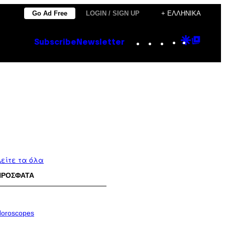
Go Ad Free
LOGIN / SIGN UP
+ ΕΛΛΗΝΙΚΆ
Instagram
TikTok
YouTube
Google
Goog
Subscribe
Newsletter
Discove
Top
Posts
είτε τα όλα
ΠΡΟΣΦΑΤΑ
oroscopes