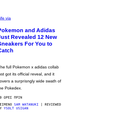
ife via
Pokemon and Adidas
Just Revealed 12 New
Sneakers For You to
Catch
he full Pokemon x adidas collab
ust got its official reveal, and it
overs a surprisngly wide swath of
he Pokedex.
0 ΏΡΕΣ ΠΡΙΝ
ΕΊΜΕΝΟ
SAM WATANUKI
| REVIEWED
BY
YSOLT USIGAN