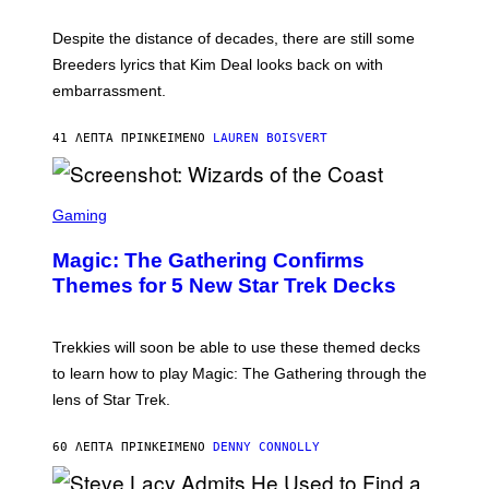
L
F
I
F
X
Despite the distance of decades, there are still some
K
R
Breeders lyrics that Kim Deal looks back on with
A
embarrassment.
V
I
T
41 ΛΕΠΤΆ ΠΡΙΝ
ΚΕΊΜΕΝΟ
LAUREN BOISVERT
Z
/
F
I
S
L
C
Gaming
M
R
M
E
A
Magic: The Gathering Confirms
E
G
N
Themes for 5 New Star Trek Decks
I
S
C
H
O
T
Trekkies will soon be able to use these themed decks
:
to learn how to play Magic: The Gathering through the
W
I
lens of Star Trek.
Z
A
R
60 ΛΕΠΤΆ ΠΡΙΝ
ΚΕΊΜΕΝΟ
DENNY CONNOLLY
D
S