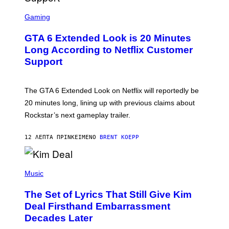
S
C
Gaming
R
E
GTA 6 Extended Look is 20 Minutes
E
N
Long According to Netflix Customer
S
Support
H
O
T
:
The GTA 6 Extended Look on Netflix will reportedly be
R
O
20 minutes long, lining up with previous claims about
C
Rockstar’s next gameplay trailer.
K
S
T
12 ΛΕΠΤΆ ΠΡΙΝ
ΚΕΊΜΕΝΟ
BRENT KOEPP
A
R
G
A
P
M
H
Music
E
O
S
T
,
The Set of Lyrics That Still Give Kim
O
N
B
Deal Firsthand Embarrassment
E
Y
T
Decades Later
J
F
E