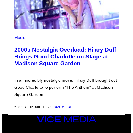
Y
I
M
A
G
E
S
P
H
Music
O
T
2000s Nostalgia Overload: Hilary Duff
O
B
Brings Good Charlotte on Stage at
Y
Madison Square Garden
E
M
M
A
In an incredibly nostalgic move, Hilary Duff brought out
M
C
Good Charlotte to perform “The Anthem” at Madison
I
Square Garden.
N
T
Y
2 ΏΡΕΣ ΠΡΙΝ
ΚΕΊΜΕΝΟ
DAN MILAM
R
E
/
VICE
G
MEDIA
E
INSTAGRAM
TIKTOK
YOUTUBE
T