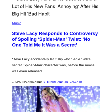
O
F
T
H
E
P
C
H
Music
O
O
A
T
S
Steve Lacy Responds to Controversy
O
T
B
of Spoiling ‘Spider-Man’ Twist: ‘No
Y
One Told Me It Was a Secret’
J
A
M
I
Steve Lacy accidentally let it slip who Sadie Sink’s
E
M
secret ‘Spider-Man’ character was, before the movie
C
was even released.
C
A
R
1 ΏΡΑ ΠΡΙΝ
ΚΕΊΜΕΝΟ
STEPHEN ANDREW GALIHER
T
H
Y
/
G
E
T
T