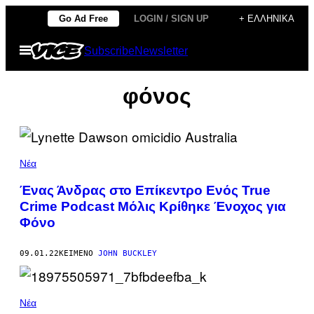
Μετάβαση
Go Ad Free
LOGIN / SIGN UP
+ ΕΛΛΗΝΙΚΆ
στο
Ανοίξτε
Subscribe
Newsletter
περιεχόμενο
το
μενού
φόνος
Νέα
Ένας Άνδρας στο Επίκεντρο Ενός True
Crime Podcast Μόλις Κρίθηκε Ένοχος για
Φόνο
09.01.22
ΚΕΊΜΕΝΟ
JOHN BUCKLEY
Νέα