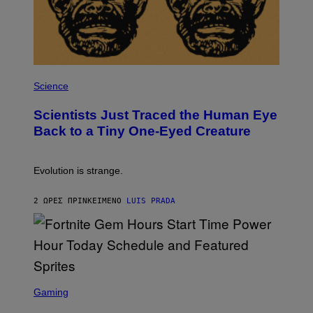
T
E
A
M
P
H
Science
O
T
Scientists Just Traced the Human Eye
O
:
Back to a Tiny One-Eyed Creature
C
S
A
I
Evolution is strange.
M
A
G
2 ΏΡΕΣ ΠΡΙΝ
ΚΕΊΜΕΝΟ
LUIS PRADA
E
S
/
G
E
T
T
S
Y
C
Gaming
I
R
M
E