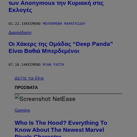
των Anonymous την Κυριακή στις
Εκλογές
01.22.15
ΚΕΊΜΕΝΟ
ΜΕΛΠΟΜΈΝΗ ΜΑΡΑΓΚΊΔΟΥ
Διασκέδαση
Οι Χάκερς της Ομάδας “Deep Panda”
Είναι Βαθιά Μπερδεμένοι
07.16.14
ΚΕΊΜΕΝΟ
RYAN FAITH
Δείτε τα όλα
ΠΡΟΣΦΑΤΑ
S
C
Gaming
R
E
Who Is The Hood? Everything To
E
N
Know About The Newest Marvel
S
Rivals Character