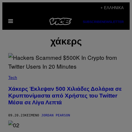
Μετάβαση
+ ΕΛΛΗΝΙΚΆ
στο
Ανοίξτε
περιεχόμενο
SUBSCRIBE
NEWSLETTER
το
μενού
χάκερς
Tech
Χάκερς Έκλεψαν 500 Χιλιάδες Δολάρια σε
Κρυπτονίμαστα από Χρήστες του Twitter
Μέσα σε Λίγα Λεπτά
09.20.23
ΚΕΊΜΕΝΟ
JORDAN PEARSON