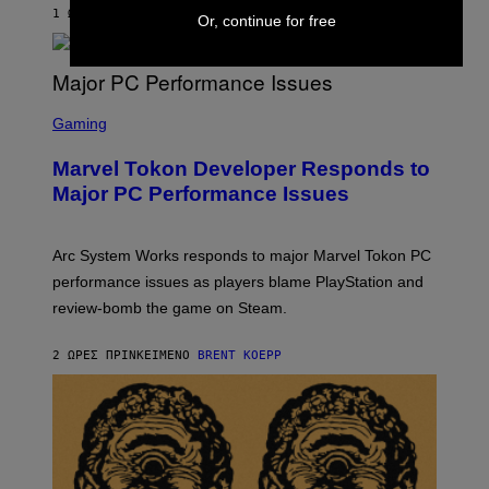
S
1 ΏΡΑ ΠΡΙΝ
ΚΕΊΜΕΝΟ
BRENT KOEPP
Or, continue for free
T
A
R
G
A
S
M
C
Gaming
E
R
S
E
Marvel Tokon Developer Responds to
E
N
Major PC Performance Issues
S
H
O
T
Arc System Works responds to major Marvel Tokon PC
:
performance issues as players blame PlayStation and
P
L
review-bomb the game on Steam.
A
Y
S
2 ΏΡΕΣ ΠΡΙΝ
ΚΕΊΜΕΝΟ
BRENT KOEPP
T
A
T
I
O
N
,
S