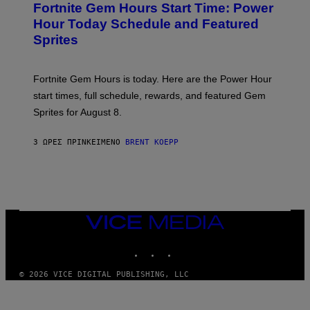
A
Fortnite Gem Hours Start Time: Power
E
G
N
Hour Today Schedule and Featured
E
S
S
Sprites
H
O
T
:
Fortnite Gem Hours is today. Here are the Power Hour
E
P
start times, full schedule, rewards, and featured Gem
I
Sprites for August 8.
C
G
A
3 ΏΡΕΣ ΠΡΙΝ
ΚΕΊΜΕΝΟ
BRENT KOEPP
M
E
S
VICE
MEDIA
INSTAGRAM
TIKTOK
YOUTUBE
© 2026 VICE DIGITAL PUBLISHING, LLC