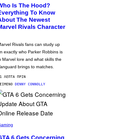
Who Is The Hood?
Everything To Know
About The Newest
Marvel Rivals Character
arvel Rivals fans can study up
n exactly who Parker Robbins is
n Marvel lore and what skills the
anguard brings to matches.
1 ΛΕΠΤΆ ΠΡΙΝ
ΕΊΜΕΝΟ
DENNY CONNOLLY
Gaming
GTA 6 Gets Concerning