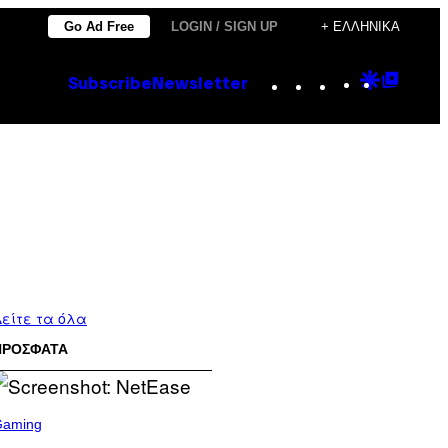
Go Ad Free
LOGIN / SIGN UP
+ ΕΛΛΗΝΙΚΆ
Instagram
TikTok
YouTube
Google
Goog
Subscribe
Newsletter
Discove
Top
Posts
είτε τα όλα
ΠΡΟΣΦΑΤΑ
Gaming