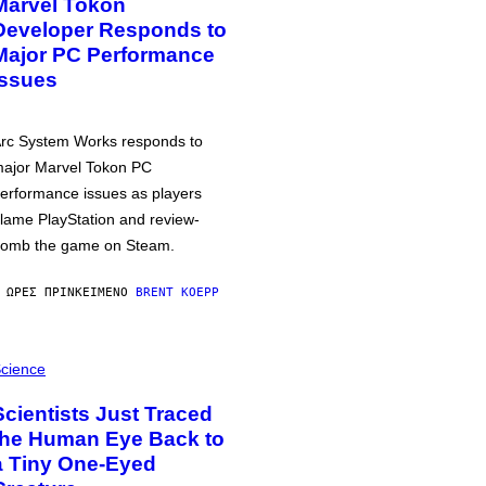
Marvel Tokon
Developer Responds to
Major PC Performance
Issues
rc System Works responds to
ajor Marvel Tokon PC
erformance issues as players
lame PlayStation and review-
omb the game on Steam.
 ΏΡΕΣ ΠΡΙΝ
ΚΕΊΜΕΝΟ
BRENT KOEPP
cience
Scientists Just Traced
the Human Eye Back to
a Tiny One-Eyed