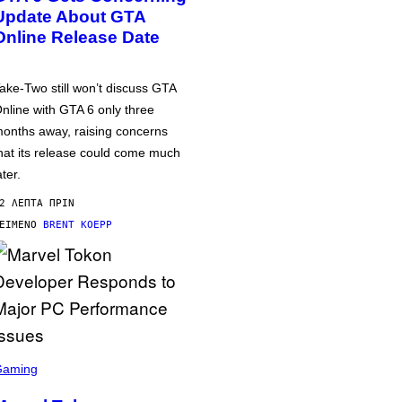
Update About GTA
Online Release Date
ake-Two still won’t discuss GTA
nline with GTA 6 only three
onths away, raising concerns
hat its release could come much
ater.
2 ΛΕΠΤΆ ΠΡΙΝ
ΕΊΜΕΝΟ
BRENT KOEPP
Gaming