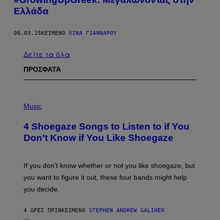
Ελλάδα
06.03.15
ΚΕΊΜΕΝΟ
ΛΊΝΑ ΓΙΆΝΝΑΡΟΥ
Δείτε τα όλα
ΠΡΟΣΦΑΤΑ
P
H
Music
O
T
4 Shoegaze Songs to Listen to if You
O
B
Don’t Know if You Like Shoegaze
Y
S
C
O
If you don’t know whether or not you like shoegaze, but
T
you want to figure it out, these four bands might help
T
L
you decide.
E
G
A
4 ΏΡΕΣ ΠΡΙΝ
ΚΕΊΜΕΝΟ
STEPHEN ANDREW GALIHER
T