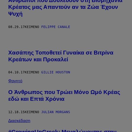
Άνθρωποι που Δουλεύουν στη Βιομηχανία
Κρέατος μας Απαντούν αν τα Ζώα Έχουν
Ψυχή
08.29.17
ΚΕΊΜΕΝΟ
FELIPPE CANALE
Χασάπης Τοποθετεί Γυναίκα σε Βιτρίνα
Κρεάτων και Προκαλεί
04.10.17
ΚΕΊΜΕΝΟ
GILLIE HOUSTON
Φαγητό
O Άνθρωπος που Τρώει Μόνο Ωμό Κρέας
εδώ και Επτά Χρόνια
12.18.15
ΚΕΊΜΕΝΟ
JULIAN MORGANS
Διασκέδαση
#GrowingUpGreek: Μεγαλώνοντας στην