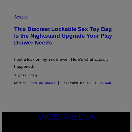
O
E
F
S
S
F
A
Sex via
/
M
W
W
I
This Discreet Lockable Sex Toy Bag
A
R
T
E
Is the Nightstand Upgrade Your Play
A
I
Drawer Needs
N
M
U
A
K
G
I
E
I put a lock on my sex drawer. Here’s what actually
F
)
O
happened.
R
V
7 ΏΡΕΣ ΠΡΙΝ
I
C
ΚΕΊΜΕΝΟ
SAM WATANUKI
| REVIEWED BY
YSOLT USIGAN
E
VICE
MEDIA
INSTAGRAM
TIKTOK
YOUTUBE