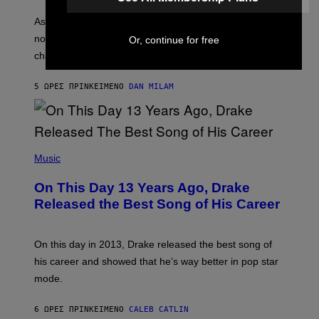
S
U
/
S
As you age, your favorite bands don’t hit the same. It’s
C
T
O
not a bad thing, and here are 3 ways your music taste
Or, continue for free
R
R
A
changes as you get older.
B
T
I
I
S
O
5 ΏΡΕΣ ΠΡΙΝ
ΚΕΊΜΕΝΟ
DAN MILAM
V
N
I
B
A
Y
G
I
E
A
T
(
N
T
P
Music
W
Y
H
A
I
O
L
On This Day 13 Years Ago, Drake
M
T
D
A
O
I
Released the Best Song of His Career
G
B
E
E
Y
/
S
G
G
)
A
E
On this day in 2013, Drake released the best song of
R
T
his career and showed that he’s way better in pop star
Y
T
G
Y
mode.
E
I
R
M
S
A
6 ΏΡΕΣ ΠΡΙΝ
ΚΕΊΜΕΝΟ
CALEB CATLIN
H
G