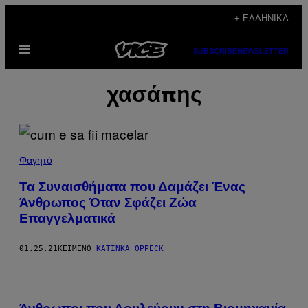
Μετάβαση
+ ΕΛΛΗΝΙΚΆ
στο
Ανοίξτε
περιεχόμενο
SUBSCRIBE
NEWSLETTER
το
μενού
χασάπης
Φαγητό
Τα Συναισθήματα που Δαμάζει Ένας
Άνθρωπος Όταν Σφάζει Ζώα
Επαγγελματικά
01.25.21
ΚΕΊΜΕΝΟ
KATINKA OPPECK