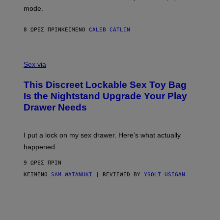
G
Y
mode.
E
I
R
M
S
A
8 ΏΡΕΣ ΠΡΙΝ
ΚΕΊΜΕΝΟ
CALEB CATLIN
H
G
O
E
F
S
S
F
A
Sex via
/
M
W
W
I
This Discreet Lockable Sex Toy Bag
A
R
T
E
Is the Nightstand Upgrade Your Play
A
I
Drawer Needs
N
M
U
A
K
G
I
E
I put a lock on my sex drawer. Here’s what actually
F
)
O
happened.
R
V
9 ΏΡΕΣ ΠΡΙΝ
I
C
ΚΕΊΜΕΝΟ
SAM WATANUKI
| REVIEWED BY
YSOLT USIGAN
E