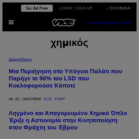
Μετάβαση
Go Ad Free
LOGIN / SIGN UP
+ ΕΛΛΗΝΙΚΆ
στο
Ανοίξτε
περιεχόμενο
SUBSCRIBE
NEWSLETTER
το
μενού
χημικός
Διασκέδαση
Μια Περιήγηση στο Υπόγειο Παλάτι που
Παρήγε το 90% του LSD που
Κυκλοφορούσε Κάποτε
08.05.16
ΚΕΊΜΕΝΟ
VICE STAFF
Ληγμένο και Απαγορευμένο Χημικό Όπλο
Έριξε η Αστυνομία στην Κινητοποίηση
στον Φράχτη του Έβρου