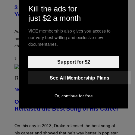
C
T
O
Kill the ads for
3 Ways Your Music Taste Changes as
O
R
I
You Get Older
B
just $2 a month
L
I
L
S
U
/
VICE membership also gives you access to
S
As you age, your favorite bands don’t hit the same. It’s
C
T
our very best writing and exclusive new
O
not a bad thing, and here are 3 ways your music taste
R
R
documentaries.
A
changes as you get older.
B
T
I
I
S
O
7 ΏΡΕΣ ΠΡΙΝ
ΚΕΊΜΕΝΟ
DAN MILAM
V
Support for $2
N
I
B
A
Y
G
I
See All Membership Plans
E
A
T
(
N
T
P
Music
W
Y
H
A
Or, continue for free
I
O
L
On This Day 13 Years Ago, Drake
M
T
D
A
O
I
Released the Best Song of His Career
G
B
E
E
Y
/
S
G
G
)
A
E
On this day in 2013, Drake released the best song of
R
T
his career and showed that he’s way better in pop star
Y
T