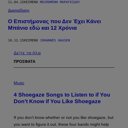
11.04.15
ΚΕΊΜΕΝΟ
ΜΕΛΠΟΜΈΝΗ ΜΑΡΑΓΚΊΔΟΥ
Διασκέδαση
Ο Επιστήμονας που Δεν Έχει Κάνει
Μπάνιο εδώ και 12 Xρόνια
10.12.15
ΚΕΊΜΕΝΟ
JOHANNES HAUSEN
Δείτε τα όλα
ΠΡΟΣΦΑΤΑ
P
H
Music
O
T
4 Shoegaze Songs to Listen to if You
O
B
Don’t Know if You Like Shoegaze
Y
S
C
O
If you don’t know whether or not you like shoegaze, but
T
you want to figure it out, these four bands might help
T