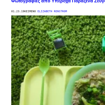
Φωτογραφίες από Υπέροχα Παράξενα Ζευγ
01.23.19
ΚΕΊΜΕΝΟ
ELIZABETH RENSTROM