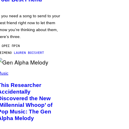
f you need a song to send to your
est friend right now to let them
now you’re thinking about them,
ere’s three.
 ΏΡΕΣ ΠΡΙΝ
ΕΊΜΕΝΟ
LAUREN BOISVERT
usic
This Researcher
Accidentally
Discovered the New
‘Millennial Whoop’ of
Pop Music: The Gen
Alpha Melody