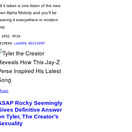
ll it takes is one listen of the new
en Alpha Melody and you’ll be
earing it everywhere in modern
op.
 ΏΡΕΣ ΠΡΙΝ
ΕΊΜΕΝΟ
LAUREN BOISVERT
usic
ASAP Rocky Seemingly
Gives Definitive Answer
on Tyler, The Creator’s
Sexuality