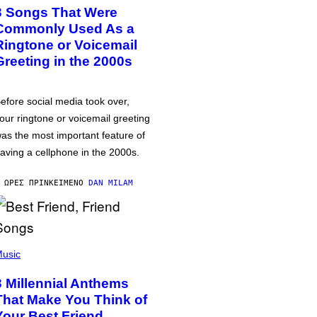
3 Songs That Were
Commonly Used As a
Ringtone or Voicemail
Greeting in the 2000s
efore social media took over,
our ringtone or voicemail greeting
as the most important feature of
aving a cellphone in the 2000s.
 ΏΡΕΣ ΠΡΙΝ
ΚΕΊΜΕΝΟ
DAN MILAM
usic
3 Millennial Anthems
That Make You Think of
Your Best Friend