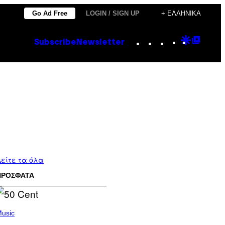
Go Ad Free
LOGIN / SIGN UP
+ ΕΛΛΗΝΙΚΆ
Instagram
TikTok
YouTube
Google
Goog
Subscribe
Newsletter
Discove
Top
Posts
είτε τα όλα
ΠΡΟΣΦΑΤΑ
usic