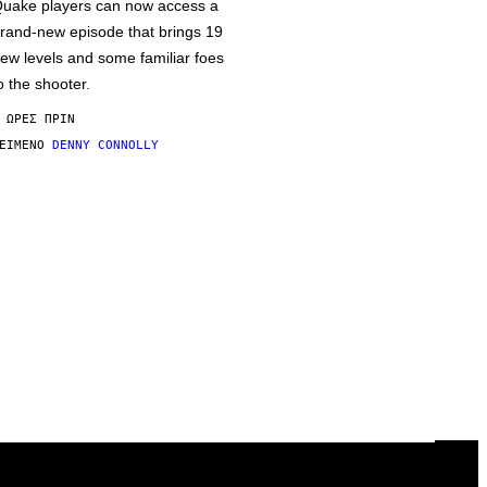
uake players can now access a
rand-new episode that brings 19
ew levels and some familiar foes
o the shooter.
 ΏΡΕΣ ΠΡΙΝ
ΕΊΜΕΝΟ
DENNY CONNOLLY