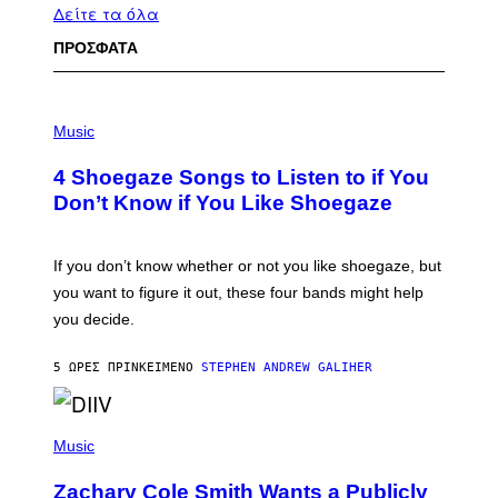
Δείτε τα όλα
ΠΡΟΣΦΑΤΑ
P
H
Music
O
T
4 Shoegaze Songs to Listen to if You
O
B
Don’t Know if You Like Shoegaze
Y
S
C
O
If you don’t know whether or not you like shoegaze, but
T
you want to figure it out, these four bands might help
T
L
you decide.
E
G
A
5 ΏΡΕΣ ΠΡΙΝ
ΚΕΊΜΕΝΟ
STEPHEN ANDREW GALIHER
T
O
/
(
G
P
Music
E
H
T
O
T
Zachary Cole Smith Wants a Publicly
T
Y