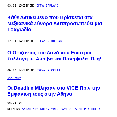
03.02.15
ΚΕΊΜΕΝΟ
EMMA GARLAND
Κάθε Αντικείμενο που Βρίσκεται στα
Μεξικανικά Σύνορα Αντιπροσωπεύει μια
Τραγωδία
12.11.14
ΚΕΊΜΕΝΟ
ELEANOR MORGAN
Ο Ορίζοντας του Λονδίνου Είναι μια
Συλλογή με Ακριβά και Πανήψυλα ‘Πέη’
06.04.14
ΚΕΊΜΕΝΟ
OSCAR RICKETT
Μουσική
Οι Deadfile Mίλησαν στο VICE Πριν την
Εμφάνισή τους στην Αθήνα
06.01.14
ΚΕΊΜΕΝΟ
ΔΑΝΆΗ ΔΡΑΓΩΝΈΑ, ΦΩΤΟΓΡΑΦΊΕΣ: ΔΗΜΉΤΡΗΣ ΠΗΓΉΣ