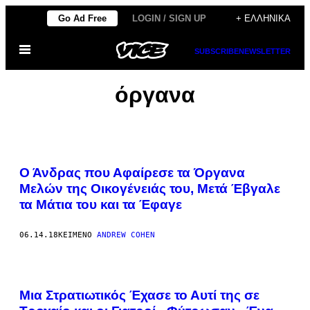
Μετάβαση
Go Ad Free
LOGIN / SIGN UP
+ ΕΛΛΗΝΙΚΆ
στο
Ανοίξτε
περιεχόμενο
SUBSCRIBE
NEWSLETTER
το
μενού
όργανα
Ο Άνδρας που Αφαίρεσε τα Όργανα
Mελών της Οικογένειάς του, Μετά Έβγαλε
τα Μάτια του και τα Έφαγε
06.14.18
ΚΕΊΜΕΝΟ
ANDREW COHEN
Μια Στρατιωτικός Έχασε το Αυτί της σε