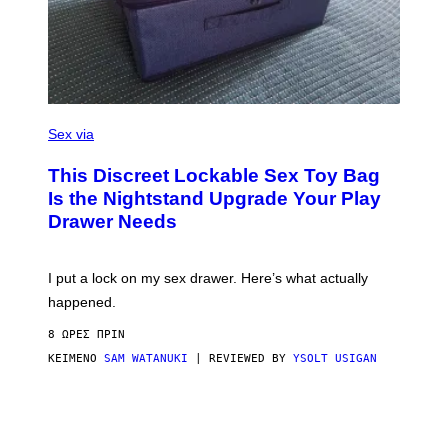
R
E
I
M
A
G
E
)
S
A
Sex via
M
W
This Discreet Lockable Sex Toy Bag
A
T
Is the Nightstand Upgrade Your Play
A
Drawer Needs
N
U
K
I
I put a lock on my sex drawer. Here’s what actually
F
O
happened.
R
V
8 ΏΡΕΣ ΠΡΙΝ
I
C
ΚΕΊΜΕΝΟ
SAM WATANUKI
| REVIEWED BY
YSOLT USIGAN
E