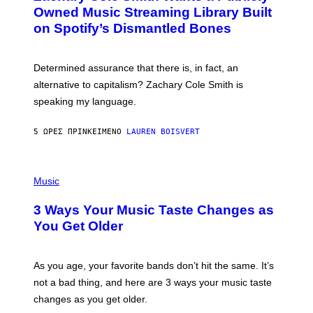
O
I
Owned Music Streaming Library Built
B
M
on Spotify’s Dismantled Bones
Y
A
R
G
O
E
B
S
Determined assurance that there is, in fact, an
E
R
alternative to capitalism? Zachary Cole Smith is
T
speaking my language.
O
P
A
5 ΏΡΕΣ ΠΡΙΝ
ΚΕΊΜΕΝΟ
LAUREN BOISVERT
N
U
C
C
P
I
H
Music
–
O
C
T
O
3 Ways Your Music Taste Changes as
O
R
I
You Get Older
B
L
I
L
S
U
/
S
As you age, your favorite bands don’t hit the same. It’s
C
T
O
not a bad thing, and here are 3 ways your music taste
R
R
A
changes as you get older.
B
T
I