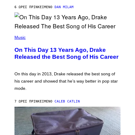
I
S
O
6 ΏΡΕΣ ΠΡΙΝ
ΚΕΊΜΕΝΟ
DAN MILAM
V
N
I
B
A
Y
G
I
E
A
T
(
N
T
P
Music
W
Y
H
A
I
O
L
On This Day 13 Years Ago, Drake
M
T
D
A
O
I
Released the Best Song of His Career
G
B
E
E
Y
/
S
G
G
)
A
E
On this day in 2013, Drake released the best song of
R
T
his career and showed that he’s way better in pop star
Y
T
G
Y
mode.
E
I
R
M
S
A
7 ΏΡΕΣ ΠΡΙΝ
ΚΕΊΜΕΝΟ
CALEB CATLIN
H
G
O
E
F
S
F
/
W
I