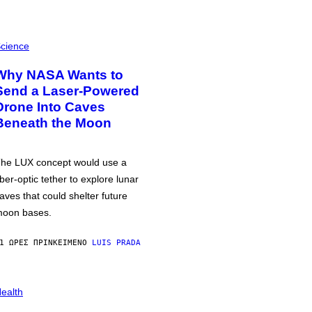
cience
Why NASA Wants to
Send a Laser-Powered
Drone Into Caves
Beneath the Moon
he LUX concept would use a
iber-optic tether to explore lunar
aves that could shelter future
oon bases.
1 ΏΡΕΣ ΠΡΙΝ
ΚΕΊΜΕΝΟ
LUIS PRADA
ealth