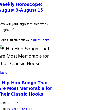
Weekly Horoscope:
August 9-August 15
ow will your sign fare this week,
targazer?
 ΏΡΕΣ ΠΡΙΝ
ΚΕΊΜΕΝΟ
ASHLEY FIKE
usic
5 Hip-Hop Songs That
Are Most Memorable for
Their Classic Hooks
0 ΏΡΕΣ ΠΡΙΝ
ΕΊΜΕΝΟ
CALEB CATLIN