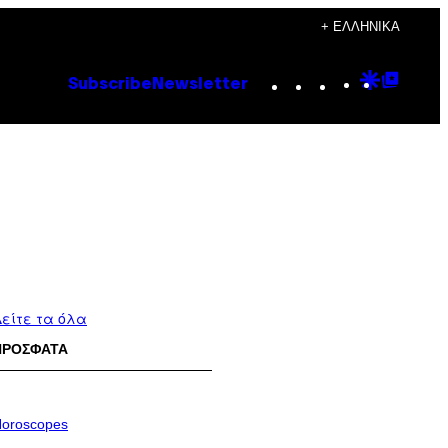
+ ΕΛΛΗΝΙΚΆ
Instagram
TikTok
YouTube
Google
Goog
Subscribe
Newsletter
Discove
Top
Posts
είτε τα όλα
ΠΡΟΣΦΑΤΑ
oroscopes