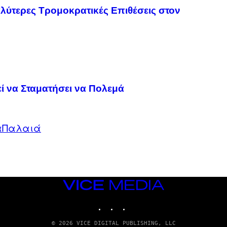
αλύτερες Τρομοκρατικές Επιθέσεις στον
 να Σταματήσει να Πολεμά
α
Παλαιά
VICE
MEDIA
INSTAGRAM
TIKTOK
YOUTUBE
© 2026 VICE DIGITAL PUBLISHING, LLC