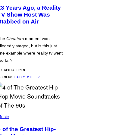
23 Years Ago, a Reality
TV Show Host Was
Stabbed on Air
The
Cheaters
moment was
llegedly staged, but is this just
ne example where reality tv went
oo far?
9 ΛΕΠΤΆ ΠΡΙΝ
ΕΊΜΕΝΟ
HALEY MILLER
usic
4 of the Greatest Hip-