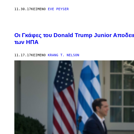
11.30.17
ΚΕΊΜΕΝΟ
EVE PEYSER
Οι Γκάφες του Donald Trump Junior Αποδεικ
των ΗΠΑ
11.17.17
ΚΕΊΜΕΝΟ
KRANG T. NELSON