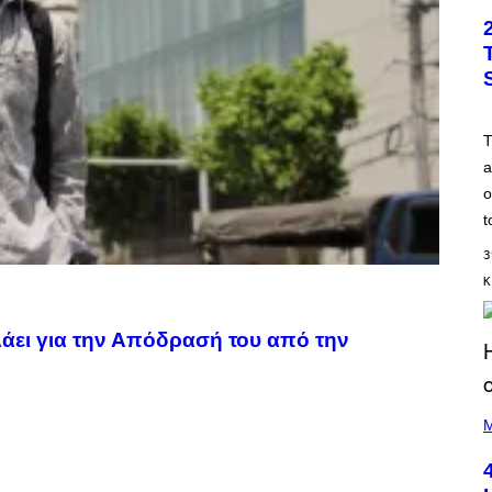
a
o
t
3
Κ
άει για την Απόδρασή του από την
(
P
M
H
O
T
O