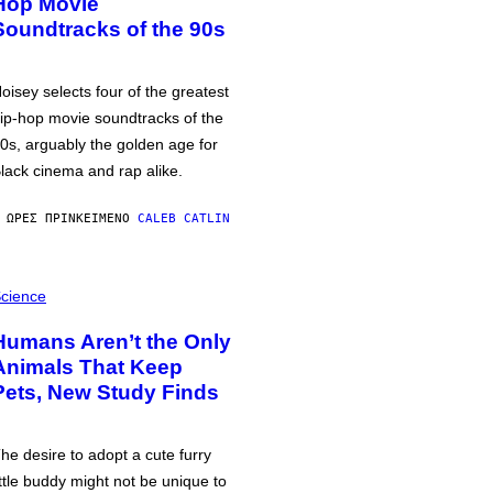
Hop Movie
Soundtracks of the 90s
oisey selects four of the greatest
ip-hop movie soundtracks of the
0s, arguably the golden age for
lack cinema and rap alike.
 ΏΡΕΣ ΠΡΙΝ
ΚΕΊΜΕΝΟ
CALEB CATLIN
cience
Humans Aren’t the Only
Animals That Keep
Pets, New Study Finds
he desire to adopt a cute furry
ittle buddy might not be unique to