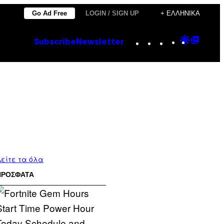
Go Ad Free
LOGIN / SIGN UP
+ ΕΛΛΗΝΙΚΆ
Instagram
TikTok
YouTube
Google
Goog
Subscribe
Newsletter
Discove
Top
Posts
είτε τα όλα
ΠΡΟΣΦΑΤΑ