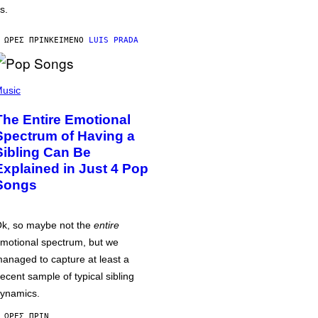
s.
 ΏΡΕΣ ΠΡΙΝ
ΚΕΊΜΕΝΟ
LUIS PRADA
usic
The Entire Emotional
Spectrum of Having a
Sibling Can Be
Explained in Just 4 Pop
Songs
k, so maybe not the
entire
motional spectrum, but we
anaged to capture at least a
ecent sample of typical sibling
ynamics.
 ΏΡΕΣ ΠΡΙΝ