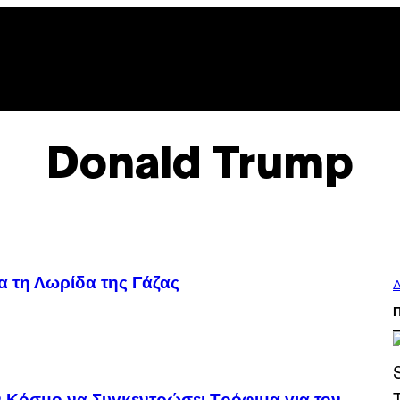
Donald Trump
α τη Λωρίδα της Γάζας
Δ
ν Κόσμο να Συγκεντρώσει Τρόφιμα για τον