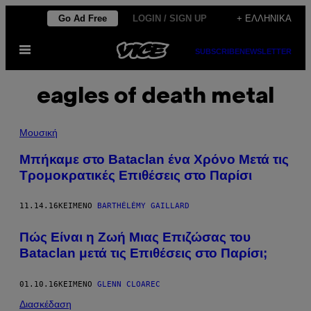
Μετάβαση
Go Ad Free
LOGIN / SIGN UP
+ ΕΛΛΗΝΙΚΆ
στο
Ανοίξτε
περιεχόμενο
SUBSCRIBE
NEWSLETTER
το
μενού
eagles of death metal
Μουσική
Μπήκαμε στο Bataclan ένα Χρόνο Μετά τις
Τρομοκρατικές Επιθέσεις στο Παρίσι
11.14.16
ΚΕΊΜΕΝΟ
BARTHÉLÉMY GAILLARD
Πώς Είναι η Ζωή Μιας Επιζώσας του
Bataclan μετά τις Επιθέσεις στο Παρίσι;
01.10.16
ΚΕΊΜΕΝΟ
GLENN CLOAREC
Διασκέδαση