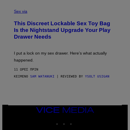
F
S
S
F
A
Sex via
/
M
W
W
I
This Discreet Lockable Sex Toy Bag
A
R
T
E
Is the Nightstand Upgrade Your Play
A
I
Drawer Needs
N
M
U
A
K
G
I
E
I put a lock on my sex drawer. Here’s what actually
F
)
O
happened.
R
V
11 ΏΡΕΣ ΠΡΙΝ
I
C
ΚΕΊΜΕΝΟ
SAM WATANUKI
| REVIEWED BY
YSOLT USIGAN
E
VICE
MEDIA
INSTAGRAM
TIKTOK
YOUTUBE