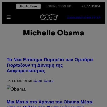
Μετάβαση
Go Ad Free
LOGIN / SIGN UP
+ ΕΛΛΗΝΙΚΆ
στο
Ανοίξτε
περιεχόμενο
SUBSCRIBE
NEWSLETTER
το
μενού
Michelle Obama
Τα Νέα Επίσημα Πορτρέτα των Ομπάμα
Γιορτάζουν τη Δύναμη της
Διαφορετικότητας
02.14.18
ΚΕΊΜΕΝΟ
SARAH VALDEZ
Μια Ματιά στα Χρόνια του Obama Μέσα