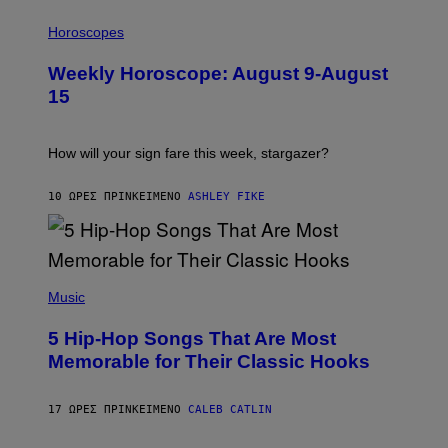
T
I
T
L
Horoscopes
Y
L
I
U
M
Weekly Horoscope: August 9-August
S
A
T
G
15
R
E
A
S
T
I
How will your sign fare this week, stargazer?
O
N
B
10 ΏΡΕΣ ΠΡΙΝ
ΚΕΊΜΕΝΟ
ASHLEY FIKE
Y
R
E
E
S
(
A
P
Music
H
O
5 Hip-Hop Songs That Are Most
T
O
Memorable for Their Classic Hooks
B
Y
S
17 ΏΡΕΣ ΠΡΙΝ
ΚΕΊΜΕΝΟ
CALEB CATLIN
T
E
V