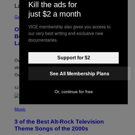
Kill the ads for
just $2 a month
S
C
Gaming
R
E
VICE membership also gives you access to
Overwatch Rebrand Pays Off With Its
E
our very best writing and exclusive new
N
Best Quarter Since Overwatch 2
documentaries.
S
Launched
H
O
T
:
Support for $2
Overwatch’s major rebrand has paid off, with the hero
B
L
shooter delivering its strongest financial quarter since
I
See All Membership Plans
Overwatch 2 launched in 2022.
Z
Z
A
52 ΛΕΠΤΆ ΠΡΙΝ
ΚΕΊΜΕΝΟ
BRENT KOEPP
R
Or, continue for free
D
P
H
Music
O
T
3 of the Best Alt-Rock Television
O
B
Theme Songs of the 2000s
Y