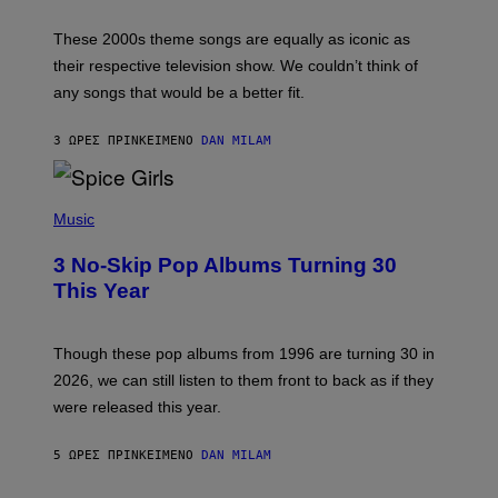
J
A
M
These 2000s theme songs are equally as iconic as
I
their respective television show. We couldn’t think of
E
M
any songs that would be a better fit.
C
C
A
3 ΏΡΕΣ ΠΡΙΝ
ΚΕΊΜΕΝΟ
DAN MILAM
R
T
H
P
Y
H
Music
/
O
W
T
I
3 No-Skip Pop Albums Turning 30
O
R
B
E
This Year
Y
I
T
M
I
A
M
G
Though these pop albums from 1996 are turning 30 in
R
E
2026, we can still listen to them front to back as if they
O
N
were released this year.
E
Y
/
5 ΏΡΕΣ ΠΡΙΝ
ΚΕΊΜΕΝΟ
DAN MILAM
G
E