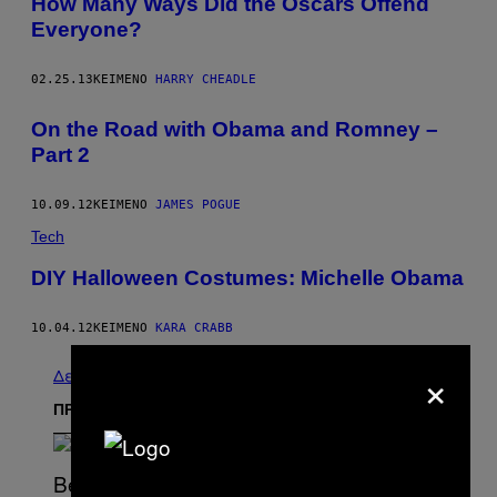
How Many Ways Did the Oscars Offend
Everyone?
02.25.13
ΚΕΊΜΕΝΟ
HARRY CHEADLE
On the Road with Obama and Romney –
Part 2
10.09.12
ΚΕΊΜΕΝΟ
JAMES POGUE
Tech
DIY Halloween Costumes: Michelle Obama
10.04.12
ΚΕΊΜΕΝΟ
KARA CRABB
×
Δείτε τα όλα
ΠΡΟΣΦΑΤΑ