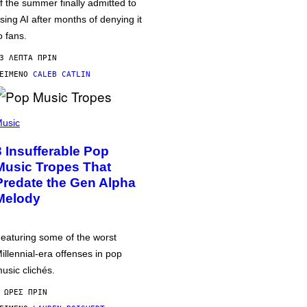
f the summer finally admitted to
sing AI after months of denying it
o fans.
3 ΛΕΠΤΆ ΠΡΙΝ
ΕΊΜΕΝΟ
CALEB CATLIN
usic
3 Insufferable Pop
Music Tropes That
Predate the Gen Alpha
Melody
eaturing some of the worst
illennial-era offenses in pop
usic clichés.
 ΏΡΕΣ ΠΡΙΝ