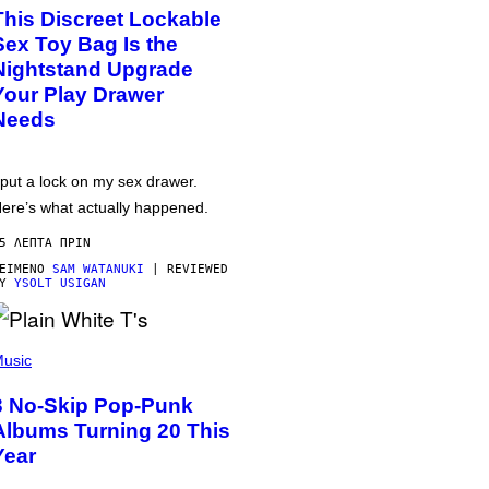
This Discreet Lockable
Sex Toy Bag Is the
Nightstand Upgrade
Your Play Drawer
Needs
 put a lock on my sex drawer.
ere’s what actually happened.
5 ΛΕΠΤΆ ΠΡΙΝ
ΕΊΜΕΝΟ
SAM WATANUKI
| REVIEWED
BY
YSOLT USIGAN
usic
3 No-Skip Pop-Punk
Albums Turning 20 This
Year