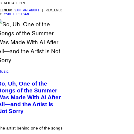
3 ΛΕΠΤΆ ΠΡΙΝ
ΕΊΜΕΝΟ
SAM WATANUKI
| REVIEWED
BY
YSOLT USIGAN
usic
So, Uh, One of the
Songs of the Summer
Was Made With AI After
All—and the Artist Is
Not Sorry
he artist behind one of the songs