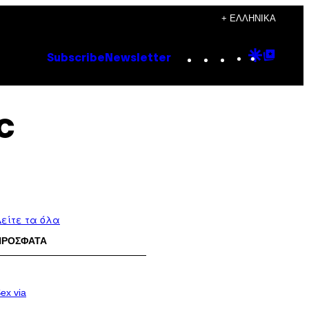
+ ΕΛΛΗΝΙΚΆ
Instagram
TikTok
YouTube
Google
Goog
Subscribe
Newsletter
Discove
Top
Posts
c
είτε τα όλα
ΠΡΟΣΦΑΤΑ
ex via