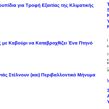
W
ουπίδια για Τροφή Εξαιτίας της Κλιματικής
A
T
A
N
U
K
I
F
O
R
I
V
με Καβούρι να Καταβροχθίζει Ένα Πτηνό
I
H
C
E
2
Κ
ιάς Στέλνουν (και) Περιβαλλοντικό Μήνυμα
P
H
M
O
T
O
B
Y
S
C