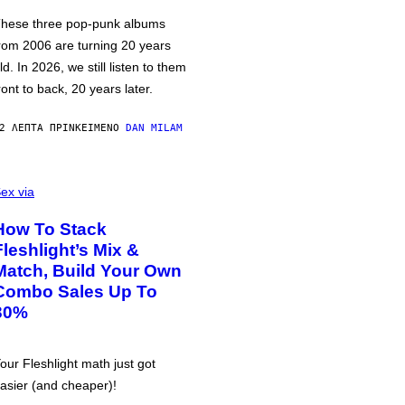
hese three pop-punk albums
rom 2006 are turning 20 years
ld. In 2026, we still listen to them
ront to back, 20 years later.
2 ΛΕΠΤΆ ΠΡΙΝ
ΚΕΊΜΕΝΟ
DAN MILAM
ex via
How To Stack
Fleshlight’s Mix &
Match, Build Your Own
Combo Sales Up To
30%
our Fleshlight math just got
asier (and cheaper)!