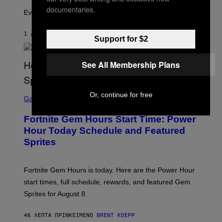
A
documentaries.
I
Evolution is strange.
M
A
G
1 ΛΕΠΤΌ ΠΡΙΝ
ΚΕΊΜΕΝΟ
LUIS PRADA
Support for $2
E
S
/
See All Membership Plans
G
E
T
T
S
Y
Or, continue for free
C
Gaming
I
R
M
E
A
Fortnite Gem Hours Start Time: Power
E
G
N
Hour Today Schedule and Featured
E
S
S
Sprites
H
O
T
:
Fortnite Gem Hours is today. Here are the Power Hour
E
P
start times, full schedule, rewards, and featured Gem
I
Sprites for August 8.
C
G
A
46 ΛΕΠΤΆ ΠΡΙΝ
ΚΕΊΜΕΝΟ
BRENT KOEPP
M