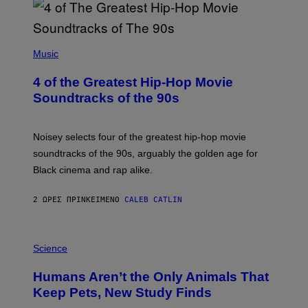
(
P
Music
H
O
4 of the Greatest Hip-Hop Movie
T
O
Soundtracks of the 90s
B
Y
P
O
Noisey selects four of the greatest hip-hop movie
O
soundtracks of the 90s, arguably the golden age for
L
A
Black cinema and rap alike.
R
N
A
2 ΏΡΕΣ ΠΡΙΝ
ΚΕΊΜΕΝΟ
CALEB CATLIN
L
/
G
P
A
H
Science
R
O
C
T
I
Humans Aren’t the Only Animals That
O
A
:
/
Keep Pets, New Study Finds
I
P