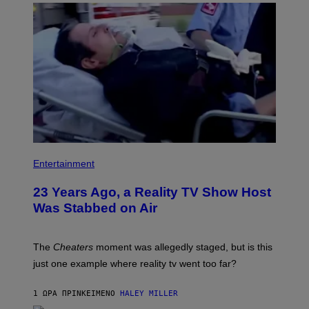
E
S
Entertainment
23 Years Ago, a Reality TV Show Host
Was Stabbed on Air
The
Cheaters
moment was allegedly staged, but is this
just one example where reality tv went too far?
1 ΏΡΑ ΠΡΙΝ
ΚΕΊΜΕΝΟ
HALEY MILLER