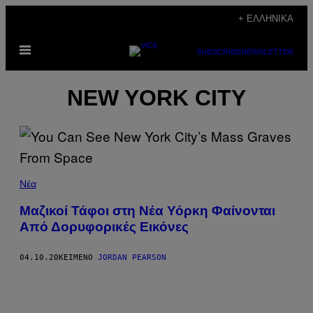
Μετάβαση
+ ΕΛΛΗΝΙΚΆ
στο
Ανοίξτε
περιεχόμενο
SUBSCRIBE
NEWSLETTER
το
μενού
NEW YORK CITY
Νέα
Μαζικοί Τάφοι στη Νέα Υόρκη Φαίνονται
Από Δορυφορικές Εικόνες
04.10.20
ΚΕΊΜΕΝΟ
JORDAN PEARSON