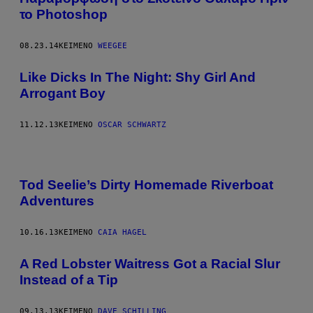
το Photoshop
08.23.14
ΚΕΊΜΕΝΟ
WEEGEE
Like Dicks In The Night: Shy Girl And
Arrogant Boy
11.12.13
ΚΕΊΜΕΝΟ
OSCAR SCHWARTZ
Tod Seelie’s Dirty Homemade Riverboat
Adventures
10.16.13
ΚΕΊΜΕΝΟ
CAIA HAGEL
A Red Lobster Waitress Got a Racial Slur
Instead of a Tip
09.13.13
ΚΕΊΜΕΝΟ
DAVE SCHILLING