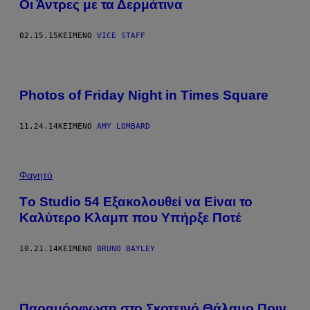
Οι Άντρες με τα Δερμάτινα
02.15.15
ΚΕΊΜΕΝΟ
VICE STAFF
Photos of Friday Night in Times Square
11.24.14
ΚΕΊΜΕΝΟ
AMY LOMBARD
Φαγητό
Tο Studio 54 Εξακολουθεί να Είναι το
Καλύτερο Κλαμπ που Υπήρξε Ποτέ
10.21.14
ΚΕΊΜΕΝΟ
BRUNO BAYLEY
Παραμόρφωση στο Σκοτεινό Θάλαμο Πριν