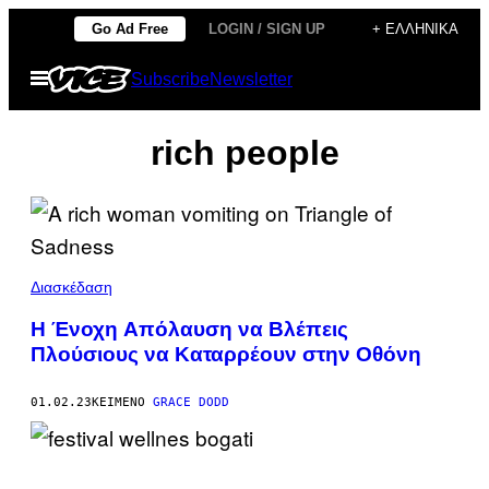
Μετάβαση
Go Ad Free
LOGIN / SIGN UP
+ ΕΛΛΗΝΙΚΆ
στο
Ανοίξτε
Subscribe
Newsletter
περιεχόμενο
το
μενού
rich people
Διασκέδαση
Η Ένοχη Aπόλαυση να Bλέπεις
Πλούσιους να Καταρρέουν στην Οθόνη
01.02.23
ΚΕΊΜΕΝΟ
GRACE DODD