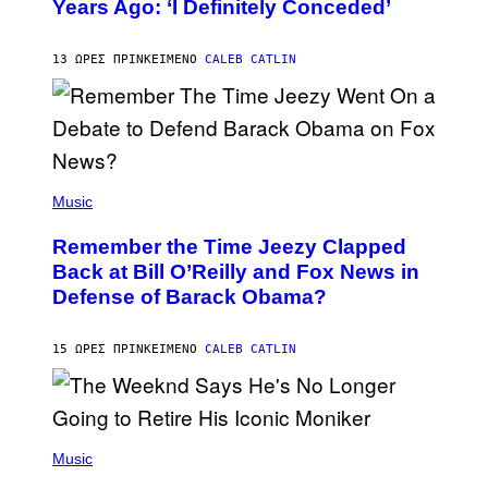
Years Ago: ‘I Definitely Conceded’
Y
J
O
H
13 ΏΡΕΣ ΠΡΙΝ
ΚΕΊΜΕΝΟ
CALEB CATLIN
N
N
Y
N
U
N
E
(
Z
P
Music
/
H
W
O
I
Remember the Time Jeezy Clapped
T
R
O
Back at Bill O’Reilly and Fox News in
E
B
I
Defense of Barack Obama?
Y
M
T
A
I
G
M
15 ΏΡΕΣ ΠΡΙΝ
ΚΕΊΜΕΝΟ
CALEB CATLIN
E
M
)
O
S
E
N
(
F
P
Music
E
H
L