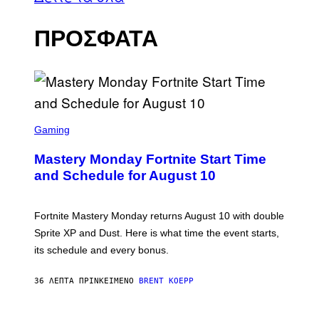
ΠΡΟΣΦΑΤΑ
S
C
Gaming
R
E
Mastery Monday Fortnite Start Time
E
N
and Schedule for August 10
S
H
O
T
Fortnite Mastery Monday returns August 10 with double
:
Sprite XP and Dust. Here is what time the event starts,
E
P
its schedule and every bonus.
I
C
G
36 ΛΕΠΤΆ ΠΡΙΝ
ΚΕΊΜΕΝΟ
BRENT KOEPP
A
M
E
I