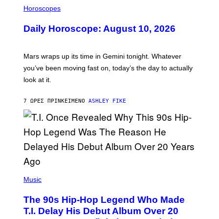
S
L
Horoscopes
L
U
Daily Horoscope: August 10, 2026
S
T
R
A
Mars wraps up its time in Gemini tonight. Whatever
T
I
you’ve been moving fast on, today’s the day to actually
O
look at it.
N
B
Y
7 ΏΡΕΣ ΠΡΙΝ
ΚΕΊΜΕΝΟ
ASHLEY FIKE
R
E
E
S
A
.
(
P
Music
H
O
The 90s Hip-Hop Legend Who Made
T
O
T.I. Delay His Debut Album Over 20
B