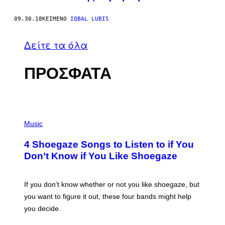
09.30.18
ΚΕΊΜΕΝΟ
IQBAL LUBIS
Δείτε τα όλα
ΠΡΟΣΦΑΤΑ
P
H
Music
O
T
4 Shoegaze Songs to Listen to if You
O
B
Don’t Know if You Like Shoegaze
Y
S
C
O
If you don’t know whether or not you like shoegaze, but
T
you want to figure it out, these four bands might help
T
L
you decide.
E
G