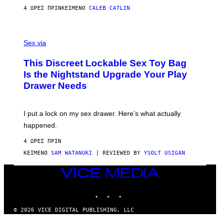
S
A
4 ΏΡΕΣ ΠΡΙΝ
ΚΕΊΜΕΝΟ
CALEB CATLIN
H
G
O
E
F
S
S
F
A
Sex via
/
M
W
W
I
This Discreet Lockable Sex Toy Bag
A
R
T
E
Is the Nightstand Upgrade Your Play
A
I
Drawer Needs
N
M
U
A
K
G
I
E
I put a lock on my sex drawer. Here’s what actually
F
)
O
happened.
R
V
4 ΏΡΕΣ ΠΡΙΝ
I
C
ΚΕΊΜΕΝΟ
SAM WATANUKI
| REVIEWED BY
YSOLT USIGAN
E
VICE
MEDIA
INSTAGRAM
TIKTOK
YOUTUBE
© 2026 VICE DIGITAL PUBLISHING, LLC