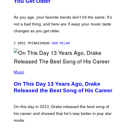
You Get Older
B
L
I
L
S
U
/
S
As you age, your favorite bands don’t hit the same. It’s
C
T
O
not a bad thing, and here are 3 ways your music taste
R
R
A
changes as you get older.
B
T
I
I
S
O
2 ΏΡΕΣ ΠΡΙΝ
ΚΕΊΜΕΝΟ
DAN MILAM
V
N
I
B
A
Y
G
I
E
A
T
(
N
T
P
Music
W
Y
H
A
I
O
L
On This Day 13 Years Ago, Drake
M
T
D
A
O
I
Released the Best Song of His Career
G
B
E
E
Y
/
S
G
G
)
A
E
On this day in 2013, Drake released the best song of
R
T
his career and showed that he’s way better in pop star
Y
T
G
Y
mode.
E
I
R
M