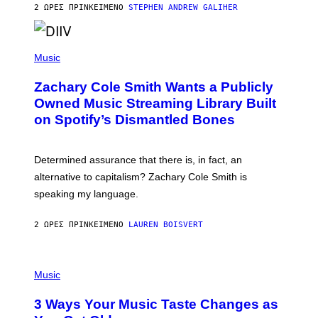
A
2 ΏΡΕΣ ΠΡΙΝ
ΚΕΊΜΕΝΟ
STEPHEN ANDREW GALIHER
T
O
/
(
G
P
Music
E
H
T
O
T
Zachary Cole Smith Wants a Publicly
T
Y
O
I
Owned Music Streaming Library Built
B
M
on Spotify’s Dismantled Bones
Y
A
R
G
O
E
B
S
Determined assurance that there is, in fact, an
E
R
alternative to capitalism? Zachary Cole Smith is
T
speaking my language.
O
P
A
2 ΏΡΕΣ ΠΡΙΝ
ΚΕΊΜΕΝΟ
LAUREN BOISVERT
N
U
C
C
P
I
H
Music
–
O
C
T
O
3 Ways Your Music Taste Changes as
O
R
I