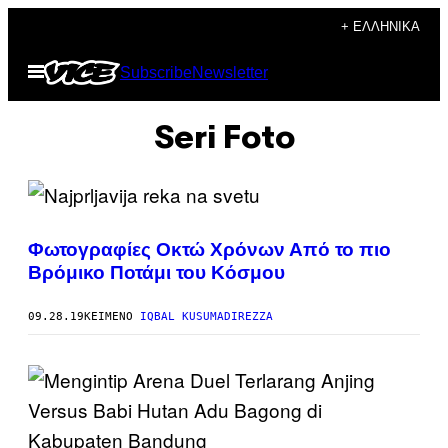
Μετάβαση
+ ΕΛΛΗΝΙΚΆ
στο
Ανοίξτε
Subscribe
Newsletter
περιεχόμενο
το
μενού
Seri Foto
Φωτογραφίες Οκτώ Χρόνων Από το πιο
Βρόμικο Ποτάμι του Κόσμου
09.28.19
ΚΕΊΜΕΝΟ
IQBAL KUSUMADIREZZA