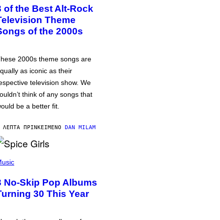
3 of the Best Alt-Rock
Television Theme
Songs of the 2000s
hese 2000s theme songs are
qually as iconic as their
espective television show. We
ouldn’t think of any songs that
ould be a better fit.
 ΛΕΠΤΆ ΠΡΙΝ
ΚΕΊΜΕΝΟ
DAN MILAM
usic
3 No-Skip Pop Albums
Turning 30 This Year