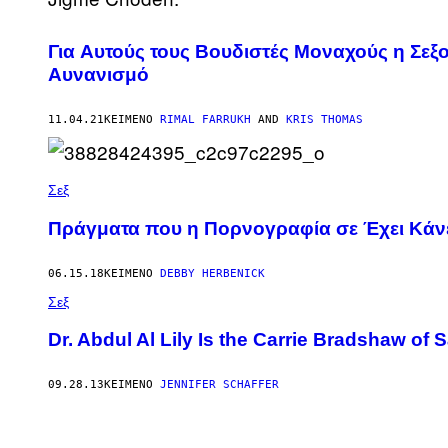
Για Aυτούς τους Bουδιστές Μοναχούς η Σεξ
Αυνανισμό
11.04.21
ΚΕΊΜΕΝΟ
RIMAL FARRUKH
AND
KRIS THOMAS
Σεξ
Πράγματα που η Πορνογραφία σε Έχει Κάνει
06.15.18
ΚΕΊΜΕΝΟ
DEBBY HERBENICK
Σεξ
Dr. Abdul Al Lily Is the Carrie Bradshaw of 
09.28.13
ΚΕΊΜΕΝΟ
JENNIFER SCHAFFER