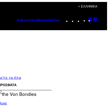
+ ΕΛΛΗΝΙΚΆ
Instagram
TikTok
YouTube
Google
Goog
Subscribe
Newsletter
Discove
Top
Posts
είτε τα όλα
ΠΡΟΣΦΑΤΑ
usic