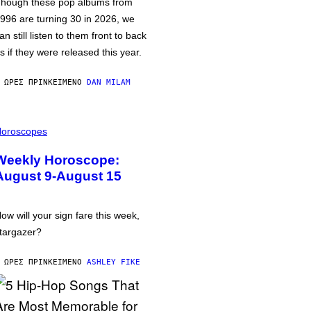
hough these pop albums from
996 are turning 30 in 2026, we
an still listen to them front to back
s if they were released this year.
 ΏΡΕΣ ΠΡΙΝ
ΚΕΊΜΕΝΟ
DAN MILAM
oroscopes
Weekly Horoscope:
August 9-August 15
ow will your sign fare this week,
targazer?
 ΏΡΕΣ ΠΡΙΝ
ΚΕΊΜΕΝΟ
ASHLEY FIKE