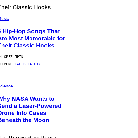
usic
5 Hip-Hop Songs That
Are Most Memorable for
Their Classic Hooks
4 ΏΡΕΣ ΠΡΙΝ
ΕΊΜΕΝΟ
CALEB CATLIN
cience
Why NASA Wants to
Send a Laser-Powered
Drone Into Caves
Beneath the Moon
he LUX concept would use a