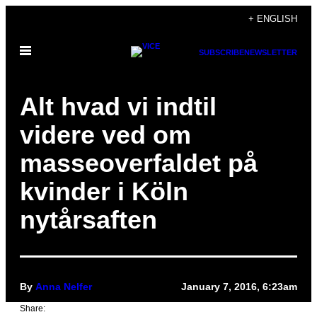
Skip
+ ENGLISH
to
Open
content
SUBSCRIBE
NEWSLETTER
Menu
Alt hvad vi indtil
videre ved om
masseoverfaldet på
kvinder i Köln
nytårsaften
By
Anna Nelfer
January 7, 2016, 6:23am
Share: