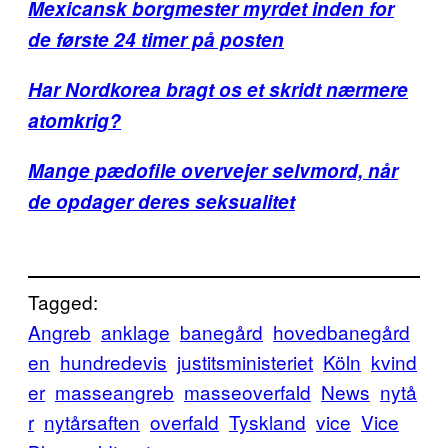
Mexicansk borgmester myrdet inden for
de første 24 timer på posten
Har Nordkorea bragt os et skridt nærmere
atomkrig?
Mange pædofile overvejer selvmord, når
de opdager deres seksualitet
Tagged:
Angreb
anklage
banegård
hovedbanegård
en
hundredevis
justitsministeriet
Köln
kvind
er
masseangreb
masseoverfald
News
nytå
r
nytårsaften
overfald
Tyskland
vice
Vice