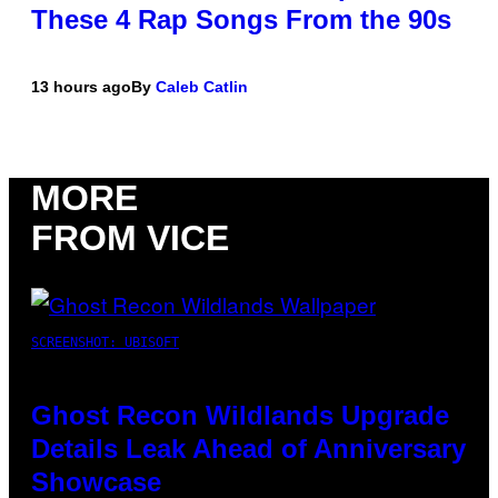
These 4 Rap Songs From the 90s
13 hours ago
By
Caleb Catlin
MORE
FROM VICE
SCREENSHOT: UBISOFT
Ghost Recon Wildlands Upgrade
Details Leak Ahead of Anniversary
Showcase