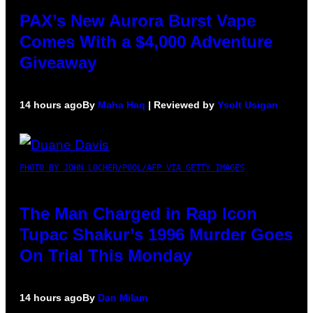
PAX’s New Aurora Burst Vape
Comes With a $4,000 Adventure
Giveaway
14 hours ago
By
Maha Haq
| Reviewed by
Ysolt Usigan
PHOTO BY JOHN LOCHER/POOL/AFP VIA GETTY IMAGES
The Man Charged in Rap Icon
Tupac Shakur’s 1996 Murder Goes
On Trial This Monday
14 hours ago
By
Dan Milam