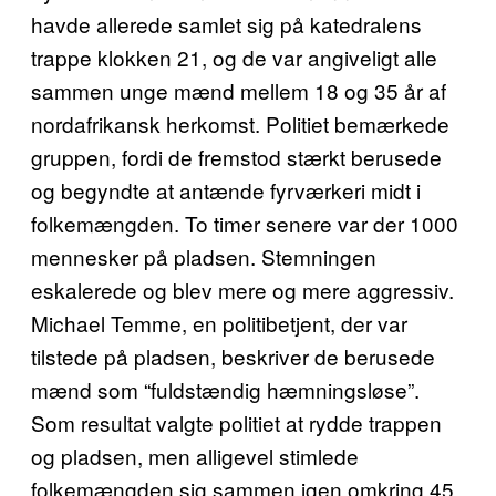
havde allerede samlet sig på katedralens
trappe klokken 21, og de var angiveligt alle
sammen unge mænd mellem 18 og 35 år af
nordafrikansk herkomst. Politiet bemærkede
gruppen, fordi de fremstod stærkt berusede
og begyndte at antænde fyrværkeri midt i
folkemængden. To timer senere var der 1000
mennesker på pladsen. Stemningen
eskalerede og blev mere og mere aggressiv.
Michael Temme, en politibetjent, der var
tilstede på pladsen, beskriver de berusede
mænd som “fuldstændig hæmningsløse”.
Som resultat valgte politiet at rydde trappen
og pladsen, men alligevel stimlede
folkemængden sig sammen igen omkring 45