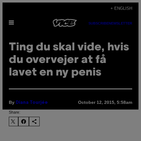
Skip
+ ENGLISH
to
Open
content
SUBSCRIBE
NEWSLETTER
Menu
Ting du skal vide, hvis
du overvejer at få
lavet en ny penis
By
October 12, 2015, 5:58am
Diana Tourjée
Share: