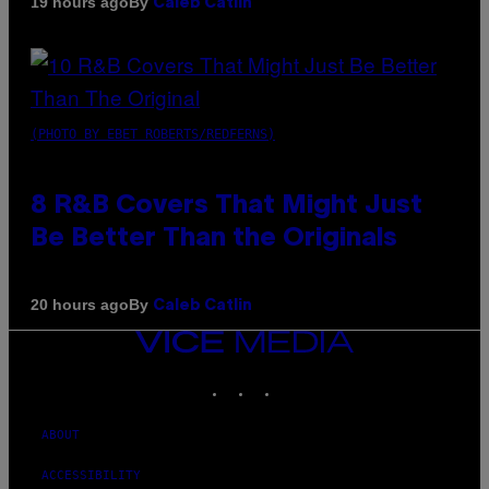
By
19 hours ago
Caleb Catlin
(PHOTO BY EBET ROBERTS/REDFERNS)
8 R&B Covers That Might Just
Be Better Than the Originals
By
20 hours ago
Caleb Catlin
VICE
MEDIA
INSTAGRAM
TIKTOK
YOUTUBE
ABOUT
ACCESSIBILITY