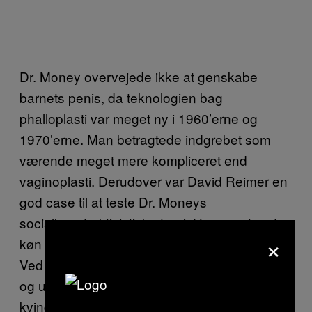
Dr. Money overvejede ikke at genskabe
barnets penis, da teknologien bag
phalloplasti var meget ny i 1960’erne og
1970’erne. Man betragtede indgrebet som
værende meget mere kompliceret end
vaginoplasti. Derudover var David Reimer en
god case til at teste Dr. Moneys
socialkonstruktivistiske teori. Han mente, at
×
køn udelukkende var en social konstruktion.
Ved at opfostre en biologisk dreng som pige
og udstyre ham med den tilsvarende
kvindelige anatomi mente Dr. Money, at “hun”