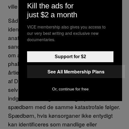
Kill the ads for
ville betragte sig selv som en pige.
just $2 a month
Sådan gik det dog ikke Reimer. Han
VICE membership also gives you access to
identificerede sig ikke med sin kvindelige
our very best writing and exclusive new
anatomi, og i sine teenageår opdagede han
documentaries.
sandheden. Han tog en bevidst beslutning
om at blive mand igen og fik foretaget en
Support for $2
phalloplasti, men måske ikke tids nok. Efter
årtiers lidelse og psykisk sygdom som følge
See All Membership Plans
af Dr. Moneys behandling begik han til sidst
selvmord. Den samme slags “korrigerende”
Or, continue for free
indgreb blev tidligere foretaget på intersex
spædbørn med de samme katastrofale følger.
Spædbørn, hvis kønsorganer ikke entydigt
kan identificeres som mandlige eller