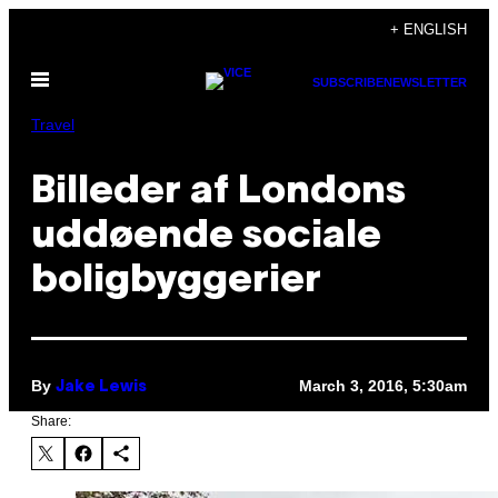
Skip
+ ENGLISH
to
Open
content
SUBSCRIBE
NEWSLETTER
Menu
Travel
Billeder af Londons
uddøende sociale
boligbyggerier
By
March 3, 2016, 5:30am
Jake Lewis
Share: