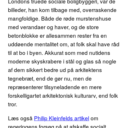
Londons truede sociale boligbyggeri, var de
billeder, han kom tilbage med, overraskende
mangfoldige. Både de røde murstenshuse
med verandaer og haver, og de store
betonblokke er allesammen rester fra en
uddøende mentalitet om, at folk skal have råd
til at bo i byen. Akkurat som med nutidens
moderne skyskrabere i stål og glas så nogle
af dem sikkert bedre ud på arkitektens
tegnebræt, end de gør nu, men de
repræsenterer tilsyneladende en mere
forskelligartet arkitektonisk kulturarv, end folk
tror.
Læs også
Philip Kleinfelds artikel
om
regeringens forsøg på at afskaffe socialt