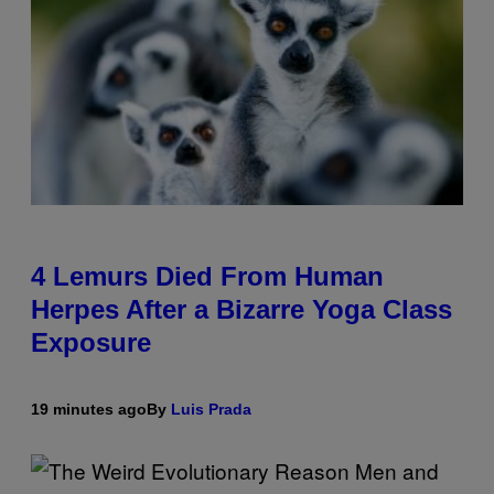
4 Lemurs Died From Human
Herpes After a Bizarre Yoga Class
Exposure
19 minutes ago
By
Luis Prada