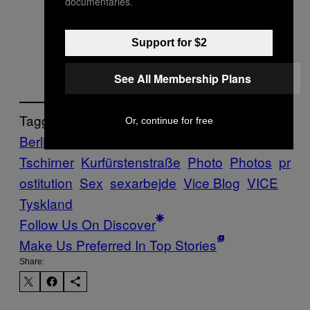
documentaries.
Support for $2
See All Membership Plans
Tagged:
Or, continue for free
Berlin
Fotografia
Kathrin
Tschirner
Kurfürstenstraße
Photo
Photos
pr
ostitution
Sex
sexarbejde
Vice Blog
VICE
Tyskland
Follow Us On Discover
Make Us Preferred In Top Stories
Share: