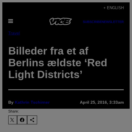
Skip
+ ENGLISH
to
Open
content
SUBSCRIBE
NEWSLETTER
Menu
Travel
Billeder fra et af
Berlins ældste ‘Red
Light Districts’
By
Kathrin Tschirner
April 25, 2016, 3:33am
Share: