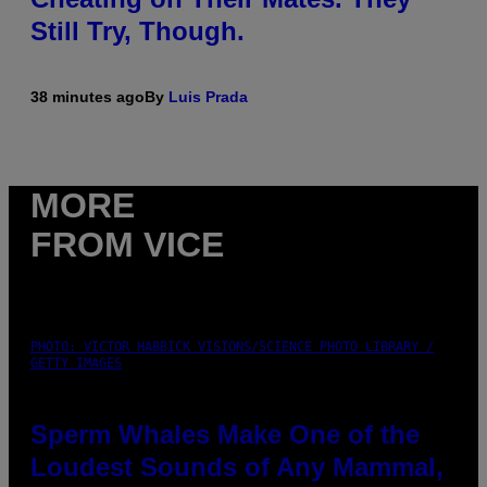
Still Try, Though.
38 minutes ago
By
Luis Prada
MORE
FROM VICE
PHOTO: VICTOR HABBICK VISIONS/SCIENCE PHOTO LIBRARY /
GETTY IMAGES
Sperm Whales Make One of the
Loudest Sounds of Any Mammal,