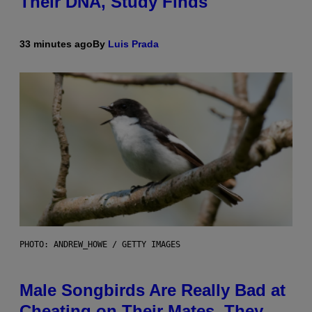
Their DNA, Study Finds
33 minutes ago
By
Luis Prada
PHOTO: ANDREW_HOWE / GETTY IMAGES
Male Songbirds Are Really Bad at
Cheating on Their Mates. They