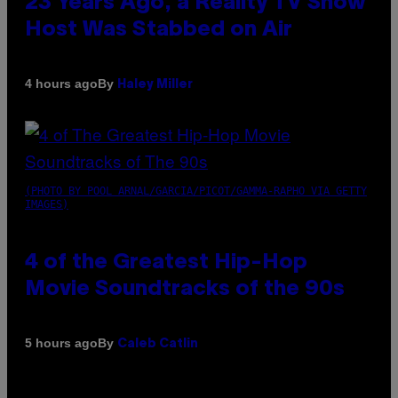
23 Years Ago, a Reality TV Show
Host Was Stabbed on Air
By
4 hours ago
Haley Miller
(PHOTO BY POOL ARNAL/GARCIA/PICOT/GAMMA-RAPHO VIA GETTY
IMAGES)
4 of the Greatest Hip-Hop
Movie Soundtracks of the 90s
By
5 hours ago
Caleb Catlin