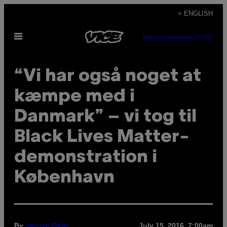
Skip
+ ENGLISH
to
Open
content
SUBSCRIBE
NEWSLETTER
Menu
“Vi har også noget at
kæmpe med i
Danmark” – vi tog til
Black Lives Matter-
demonstration i
København
By
July 15, 2016, 7:00am
Jeppe Øvig