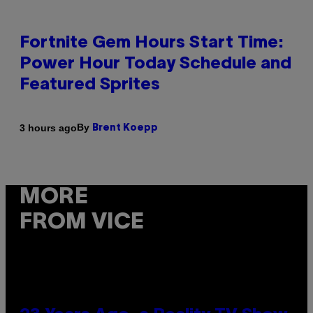
Fortnite Gem Hours Start Time:
Power Hour Today Schedule and
Featured Sprites
By
3 hours ago
Brent Koepp
MORE
FROM VICE