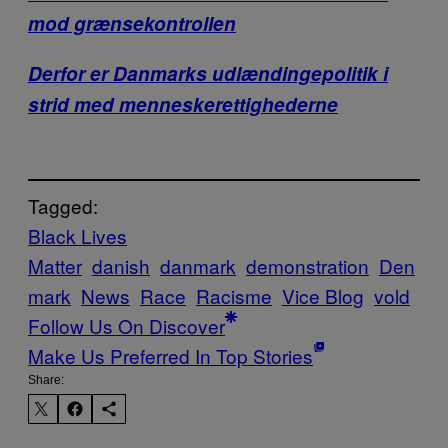
mod grænsekontrollen
Derfor er Danmarks udlændingepolitik i
strid med menneskerettighederne
Tagged:
Black Lives
Matter
danish
danmark
demonstration
Den
mark
News
Race
Racisme
Vice Blog
vold
Follow Us On Discover
Make Us Preferred In Top Stories
Share: