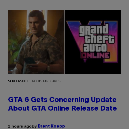
SCREENSHOT: ROCKSTAR GAMES
GTA 6 Gets Concerning Update
About GTA Online Release Date
By
2 hours ago
Brent Koepp