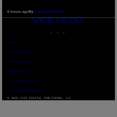
By
6 hours ago
Lauren Boisvert
VICE
MEDIA
INSTAGRAM
TIKTOK
YOUTUBE
ABOUT
ACCESSIBILITY
PRIVACY POLICY
TERMS OF USE
SECURITY POLICY
FULFILLMENT POLICY
© 2026 VICE DIGITAL PUBLISHING, LLC