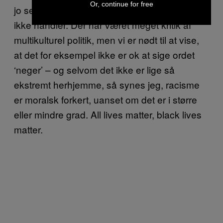
Or, continue for free
jo se, hvad der sker, hvis vi bare overser og
ikke handler. Der har været meget kritik af
multikulturel politik, men vi er nødt til at vise,
at det for eksempel ikke er ok at sige ordet
‘neger’ – og selvom det ikke er lige så
ekstremt herhjemme, så synes jeg, racisme
er moralsk forkert, uanset om det er i større
eller mindre grad. All lives matter, black lives
matter.