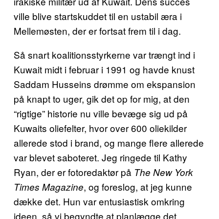
irakiske militær ud af Kuwait. Dens succes
ville blive startskuddet til en ustabil æra i
Mellemøsten, der er fortsat frem til i dag.
Så snart koalitionsstyrkerne var trængt ind i
Kuwait midt i februar i 1991 og havde knust
Saddam Husseins drømme om ekspansion
på knapt to uger, gik det op for mig, at den
“rigtige” historie nu ville bevæge sig ud på
Kuwaits oliefelter, hvor over 600 oliekilder
allerede stod i brand, og mange flere allerede
var blevet saboteret. Jeg ringede til Kathy
Ryan, der er fotoredaktør på
The New York
, og foreslog, at jeg kunne
Times Magazine
dække det. Hun var entusiastisk omkring
ideen, så vi begyndte at planlægge det.