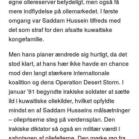
egne oliereserver betydeligt, men også få
mere indflydelse på oliemarkedet. I første
omgang var Saddam Hussein tilfreds med
det som straf for den afsatte kuwaitiske
kongefamilie.
Men hans planer ændrede sig hurtigt, da det
stod klart, at hans hær ikke havde en chance
mod den langt stærkere internationale
koalition og dens Operation Desert Storm. I
januar ’91 begyndte irakiske soldater at sætte
ild i kuwaitiske oliekilder, hvilket opfyldte
mindst en af Saddam Husseins målsætninger
– oliepriserne steg på verdensplan. Den
irakiske diktator så også en militær værdi i
sabotagen af oliefelterne. Den mørke røg fra