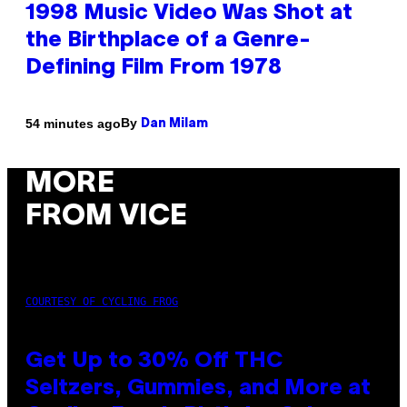
1998 Music Video Was Shot at
the Birthplace of a Genre-
Defining Film From 1978
By
54 minutes ago
Dan Milam
MORE
FROM VICE
COURTESY OF CYCLING FROG
Get Up to 30% Off THC
Seltzers, Gummies, and More at