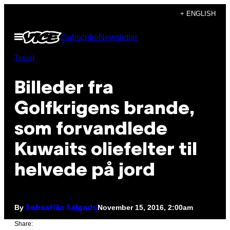
Skip
+ ENGLISH
to
Open
Subscribe
Newsletter
content
Menu
Travel
​Billeder fra
Golfkrigens brande,
som forvandlede
Kuwaits oliefelter til
helvede på jord
By
November 15, 2016, 2:00am
Sebastião Salgado
Share: