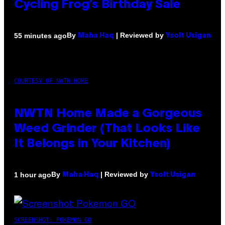
Cycling Frog’s Birthday Sale
By
| Reviewed by
55 minutes ago
Maha Haq
Ysolt Usigan
COURTESY OF NWTN HOME
NWTN Home Made a Gorgeous
Weed Grinder (That Looks Like
It Belongs in Your Kitchen)
By
| Reviewed by
1 hour ago
Maha Haq
Ysolt Usigan
SCREENSHOT: POKEMON GO