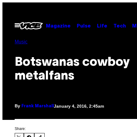
Skip
to
content
Open
Magazine
Pulse
Life
Tech
M
Menu
Music
Botswanas cowboy
metalfans
By
January 4, 2016, 2:45am
Frank Marshall
Share: