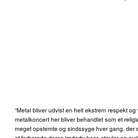
“Metal bliver udvist en helt ekstrem respekt o
metalkoncert her bliver behandlet som et religiø
meget opstemte og sindssyge hver gang, der ska
at forberede deres læderbukser, støvler og øv