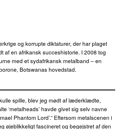
erkrige og korrupte diktaturer, der har plaget
dt af en afrikansk succeshistorie. I 2008 tog
turne med et sydafrikansk metalband – en
Gaborone, Botswanas hovedstad.
kulle spille, blev jeg mødt af læderklædte,
te ‘metalheads’ havde givet sig selv navne
hmael Phantom Lord’.” Eftersom metalscenen i
g øjeblikkeligt fascineret og begejstret af den