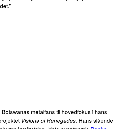
det.”
re Botswanas metalfans til hovedfokus i hans
projektet
Hans slående
Visions of Renegades.
nesburgs kvalitetsbevidste avantgarde
Rooke