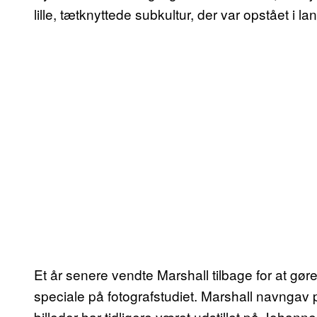
lille, tætknyttede subkultur, der var opstået i lan
Et år senere vendte Marshall tilbage for at gø
speciale på fotografstudiet. Marshall navngav 
billeder har tidligere været udstillet på Johan