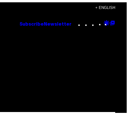
+ ENGLISH
Instagram
TikTok
YouTube
Google
Goog
Subscribe
Newsletter
Discove
Top
Posts