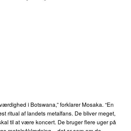
g værdighed i Botswana,” forklarer Mosaka. “En
st ritual af landets metalfans. De bliver meget,
l til at være koncert. De bruger flere uger på
rige metalpåklædning – det er som om de